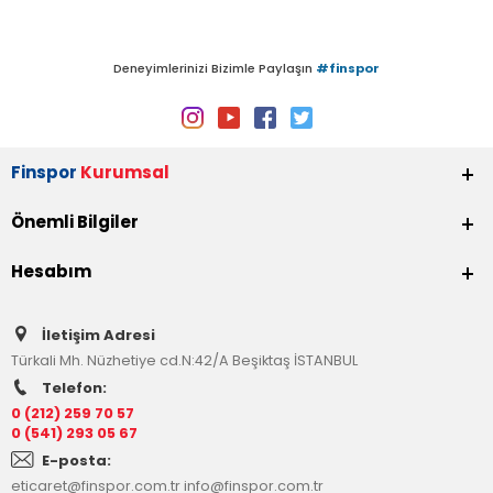
Deneyimlerinizi Bizimle Paylaşın
#finspor
Finspor
Kurumsal
Önemli Bilgiler
Hesabım
İletişim Adresi
Türkali Mh. Nüzhetiye cd.N:42/A Beşiktaş İSTANBUL
Telefon:
0 (212) 259 70 57
0 (541) 293 05 67
E-posta:
eticaret@finspor.com.tr
info@finspor.com.tr