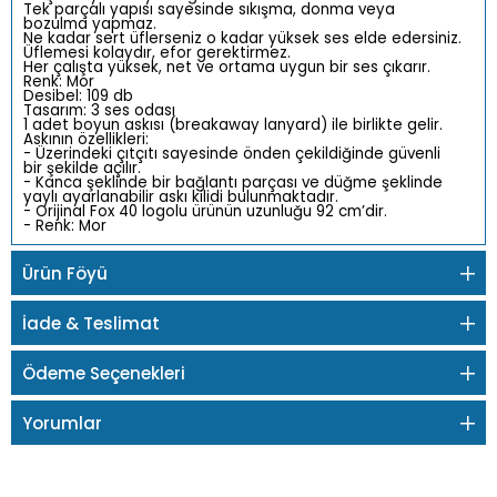
Tek parçalı yapısı sayesinde sıkışma, donma veya
bozulma yapmaz.
Ne kadar sert üflerseniz o kadar yüksek ses elde edersiniz.
Üflemesi kolaydır, efor gerektirmez.
Her çalışta yüksek, net ve ortama uygun bir ses çıkarır.
Renk: Mor
Desibel: 109 db
Tasarım: 3 ses odası
1 adet boyun askısı (breakaway lanyard) ile birlikte gelir.
Askının özellikleri:
- Üzerindeki çıtçıtı sayesinde önden çekildiğinde güvenli
bir şekilde açılır.
- Kanca şeklinde bir bağlantı parçası ve düğme şeklinde
yaylı ayarlanabilir askı kilidi bulunmaktadır.
- Orijinal Fox 40 logolu ürünün uzunluğu 92 cm’dir.
- Renk: Mor
Ürün Föyü
İade & Teslimat
Ödeme Seçenekleri
Yorumlar