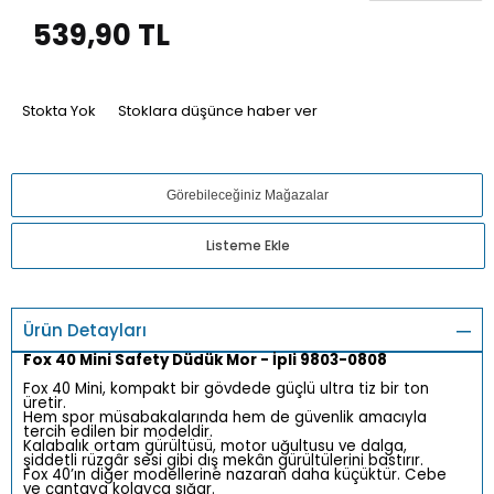
539,90
TL
Stokta Yok
Stoklara düşünce haber ver
Görebileceğiniz Mağazalar
Listeme Ekle
Ürün Detayları
Fox 40 Mini Safety Düdük Mor - İpli 9803-0808
Fox 40 Mini, kompakt bir gövdede güçlü ultra tiz bir ton
üretir.
Hem spor müsabakalarında hem de güvenlik amacıyla
tercih edilen bir modeldir.
Kalabalık ortam gürültüsü, motor uğultusu ve dalga,
şiddetli rüzgâr sesi gibi dış mekân gürültülerini bastırır.
Fox 40’ın diğer modellerine nazaran daha küçüktür. Cebe
ve çantaya kolayca sığar.