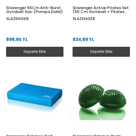
Slazenger 55Cm Antı-Burst
Slazenger Actıve Pılates Set
Gymball Sarı (Pompa Dahil)
(55 Cm Gymball + Pilates
Bandı + Loop Band)
SLAZENGER
SLAZENGER
899,90 TL
934,89 TL
Sepete Ekle
Sepete Ekle