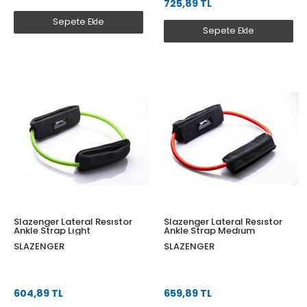
725,89 TL
Sepete Ekle
Sepete Ekle
Slazenger Lateral Resıstor
Slazenger Lateral Resıstor
Ankle Strap Lıght
Ankle Strap Medıum
SLAZENGER
SLAZENGER
604,89 TL
659,89 TL