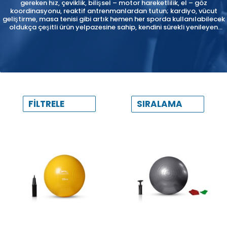
gereken hız, çeviklik, bilişsel – motor hareketlilik, el – göz
koordinasyonu, reaktif antrenmanlardan tutun; kardiyo, vücut
geliştirme, masa tenisi gibi artık hemen her sporda kullanılabilecek
oldukça çeşitli ürün yelpazesine sahip, kendini sürekli yenileyen
ve sürekli daha geniş kitlelere ulaşmayı misyon edinmiş bir
markadır.
SIRALAMA
FILTRELE