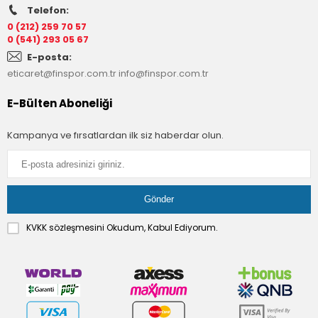
Telefon:
0 (212) 259 70 57
0 (541) 293 05 67
E-posta:
eticaret@finspor.com.tr
info@finspor.com.tr
E-Bülten Aboneliği
Kampanya ve fırsatlardan ilk siz haberdar olun.
KVKK sözleşmesini
Okudum, Kabul Ediyorum.