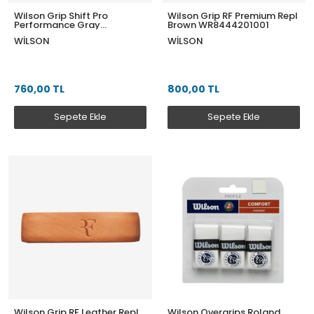
Wilson Grip Shift Pro
Wilson Grip RF Premium Repl
Performance Gray
Brown WR8444201001
WR8438701001
WILSON
WILSON
760,00 TL
800,00 TL
Sepete Ekle
Sepete Ekle
Wilson Grip RF Leather Repl
Wilson Overgrips Roland