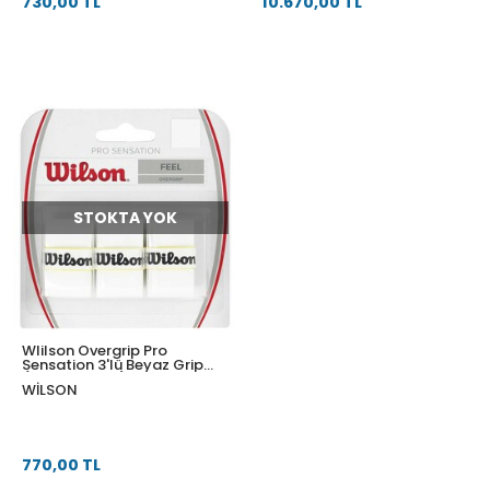
730,00 TL
10.670,00 TL
STOKTA YOK
WIilson Overgrip Pro
Sensation 3'lü Beyaz Grip
(WRZ4010WH)
WILSON
770,00 TL