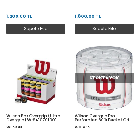
1.200,00 TL
1.800,00 TL
Sepete Ekle
Sepete Ekle
STOKTA YOK
Wilson Box Overgrip (Ultra
Wilson Overgrip Pro
Overgrıp) Wr8410701001
Perforated 60'lı Bucket Grip
(WRZ4008WH)
WILSON
WILSON