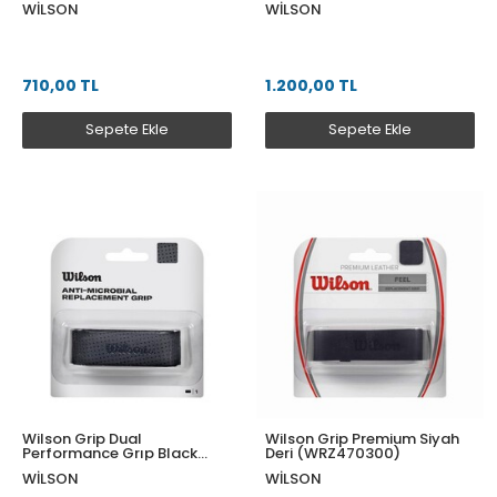
WILSON
WILSON
710,00 TL
1.200,00 TL
Sepete Ekle
Sepete Ekle
Wilson Grip Dual
Wilson Grip Premium Siyah
Performance Grıp Black
Deri (WRZ470300)
Wr8414701001
WILSON
WILSON