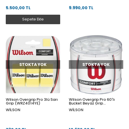
5.500,00 TL
9.990,00 TL
Sepete Ekle
STOKTA YOK
STOKTA YOK
Wilson Overgrip Pro 3lü Sarı
Wilson Overgrip Pro 60'lı
Grip (WRZ4014YE)
Bucket Beyaz Grip
(WRZ4024WH)
WILSON
WILSON