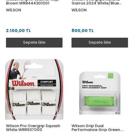
Brown WR8444301001
Garros 2024 White/Blue
WR8442601001
WILSON
WILSON
2.100,00 TL
800,00 TL
Sepete Ekle
Sepete Ekle
Wilson Pro Overgrip Squash
Wilson Grip Dual
White WRR937000
Performance Grıp Green.
Wr8414702001