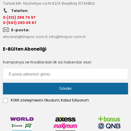
Türkali Mh. Nüzhetiye cd.N:42/A Beşiktaş İSTANBUL
Telefon:
0 (212) 259 70 57
0 (541) 293 05 67
E-posta:
eticaret@finspor.com.tr
info@finspor.com.tr
E-Bülten Aboneliği
Kampanya ve fırsatlardan ilk siz haberdar olun.
KVKK sözleşmesini
Okudum, Kabul Ediyorum.