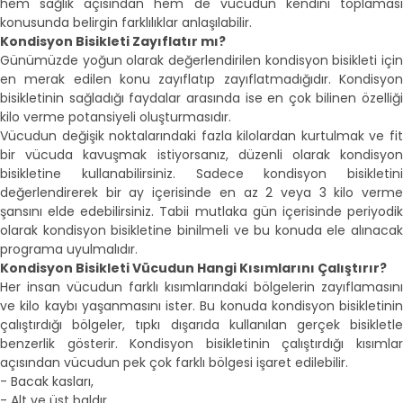
hem sağlık açısından hem de vücudun kendini toplaması
konusunda belirgin farklılıklar anlaşılabilir.
Kondisyon Bisikleti Zayıflatır mı?
Günümüzde yoğun olarak değerlendirilen kondisyon bisikleti için
en merak edilen konu zayıflatıp zayıflatmadığıdır. Kondisyon
bisikletinin sağladığı faydalar arasında ise en çok bilinen özelliği
kilo verme potansiyeli oluşturmasıdır.
Vücudun değişik noktalarındaki fazla kilolardan kurtulmak ve fit
bir vücuda kavuşmak istiyorsanız, düzenli olarak kondisyon
bisikletine kullanabilirsiniz. Sadece kondisyon bisikletini
değerlendirerek bir ay içerisinde en az 2 veya 3 kilo verme
şansını elde edebilirsiniz. Tabii mutlaka gün içerisinde periyodik
olarak kondisyon bisikletine binilmeli ve bu konuda ele alınacak
programa uyulmalıdır.
Kondisyon Bisikleti Vücudun Hangi Kısımlarını Çalıştırır?
Her insan vücudun farklı kısımlarındaki bölgelerin zayıflamasını
ve kilo kaybı yaşanmasını ister. Bu konuda kondisyon bisikletinin
çalıştırdığı bölgeler, tıpkı dışarıda kullanılan gerçek bisikletle
benzerlik gösterir. Kondisyon bisikletinin çalıştırdığı kısımlar
açısından vücudun pek çok farklı bölgesi işaret edilebilir.
- Bacak kasları,
- Alt ve üst baldır,