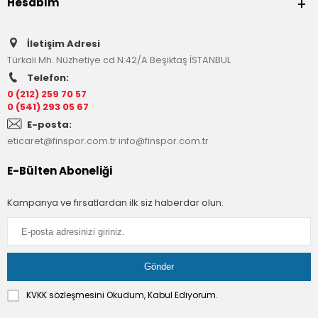
Hesabım
İletişim Adresi
Türkali Mh. Nüzhetiye cd.N:42/A Beşiktaş İSTANBUL
Telefon:
0 (212) 259 70 57
0 (541) 293 05 67
E-posta:
eticaret@finspor.com.tr
info@finspor.com.tr
E-Bülten Aboneliği
Kampanya ve fırsatlardan ilk siz haberdar olun.
KVKK sözleşmesini
Okudum, Kabul Ediyorum.