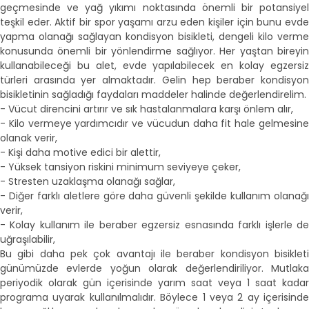
geçmesinde ve yağ yıkımı noktasında önemli bir potansiyel
teşkil eder. Aktif bir spor yaşamı arzu eden kişiler için bunu evde
yapma olanağı sağlayan kondisyon bisikleti, dengeli kilo verme
konusunda önemli bir yönlendirme sağlıyor. Her yaştan bireyin
kullanabileceği bu alet, evde yapılabilecek en kolay egzersiz
türleri arasında yer almaktadır. Gelin hep beraber kondisyon
bisikletinin sağladığı faydaları maddeler halinde değerlendirelim.
- Vücut direncini artırır ve sık hastalanmalara karşı önlem alır,
- Kilo vermeye yardımcıdır ve vücudun daha fit hale gelmesine
olanak verir,
- Kişi daha motive edici bir alettir,
- Yüksek tansiyon riskini minimum seviyeye çeker,
- Stresten uzaklaşma olanağı sağlar,
- Diğer farklı aletlere göre daha güvenli şekilde kullanım olanağı
verir,
- Kolay kullanım ile beraber egzersiz esnasında farklı işlerle de
uğraşılabilir,
Bu gibi daha pek çok avantajı ile beraber kondisyon bisikleti
günümüzde evlerde yoğun olarak değerlendiriliyor. Mutlaka
periyodik olarak gün içerisinde yarım saat veya 1 saat kadar
programa uyarak kullanılmalıdır. Böylece 1 veya 2 ay içerisinde