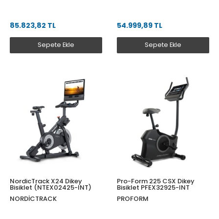
85.823,82 TL
54.999,89 TL
Sepete Ekle
Sepete Ekle
NordicTrack X24 Dikey
Pro-Form 225 CSX Dikey
Bisiklet (NTEX02425-INT)
Bisiklet PFEX32925-INT
NORDICTRACK
PROFORM