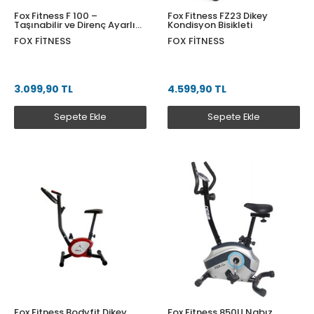
Fox Fitness F 100 –
Fox Fitness FZ23 Dikey
Taşınabilir ve Direnç Ayarlı
Kondisyon Bisikleti
Egzersiz Bisikleti - Beyaz
FOX FITNESS
FOX FITNESS
3.099,90 TL
4.599,90 TL
Sepete Ekle
Sepete Ekle
Fox Fitness Bodyfit Dikey
Fox Fitness 850U Nabız