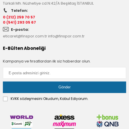
Türkali Mh. Nüzhetiye cd.N:42/A Beşiktaş İSTANBUL
Telefon:
0 (212) 259 70 57
0 (541) 293 05 67
E-posta:
eticaret@finspor.com.tr
info@finspor.com.tr
E-Bülten Aboneliği
Kampanya ve fırsatlardan ilk siz haberdar olun.
KVKK sözleşmesini
Okudum, Kabul Ediyorum.