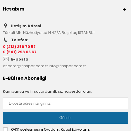
Hesabım
İletişim Adresi
Türkali Mh. Nüzhetiye cd.N:42/A Beşiktaş İSTANBUL
Telefon:
0 (212) 259 70 57
0 (541) 293 05 67
E-posta:
eticaret@finspor.com.tr
info@finspor.com.tr
E-Bülten Aboneliği
Kampanya ve fırsatlardan ilk siz haberdar olun.
KVKK sözleşmesini
Okudum, Kabul Ediyorum.