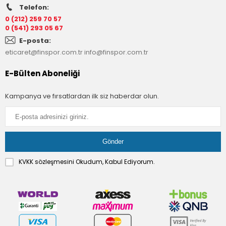
Telefon:
0 (212) 259 70 57
0 (541) 293 05 67
E-posta:
eticaret@finspor.com.tr
info@finspor.com.tr
E-Bülten Aboneliği
Kampanya ve fırsatlardan ilk siz haberdar olun.
KVKK sözleşmesini
Okudum, Kabul Ediyorum.