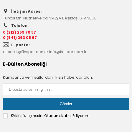
İletişim Adresi
Türkali Mh. Nüzhetiye cd.N:42/A Beşiktaş İSTANBUL
Telefon:
0 (212) 259 70 57
0 (541) 293 05 67
E-posta:
eticaret@finspor.com.tr
info@finspor.com.tr
E-Bülten Aboneliği
Kampanya ve fırsatlardan ilk siz haberdar olun.
KVKK sözleşmesini
Okudum, Kabul Ediyorum.