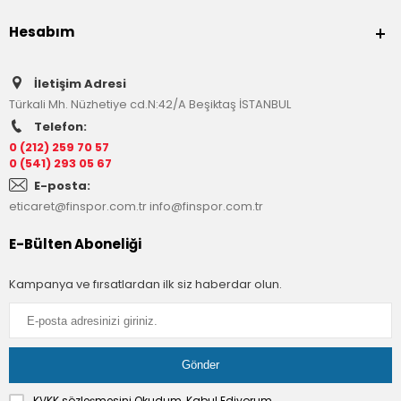
Hesabım
İletişim Adresi
Türkali Mh. Nüzhetiye cd.N:42/A Beşiktaş İSTANBUL
Telefon:
0 (212) 259 70 57
0 (541) 293 05 67
E-posta:
eticaret@finspor.com.tr
info@finspor.com.tr
E-Bülten Aboneliği
Kampanya ve fırsatlardan ilk siz haberdar olun.
KVKK sözleşmesini
Okudum, Kabul Ediyorum.