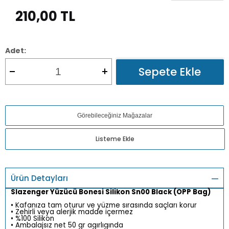
210,00
TL
Adet:
Sepete Ekle
Görebileceğiniz Mağazalar
Listeme Ekle
Ürün Detayları
Slazenger Yüzücü Bonesi Silikon Sn00 Black (OPP Bag)
• Kafanıza tam oturur ve yüzme sırasında saçları korur
• Zehirli veya alerjik madde içermez
• %100 Silikon
• Ambalajsız net 50 gr agırlıgında