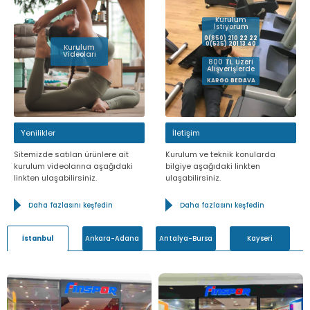
Kurulum
İstiyorum
0(850) 210 22 22
0(535) 201 13 40
Kurulum
Videoları
800 TL Üzeri
Alışverişlerde
KARGO BEDAVA
Yenilikler
İletişim
Sitemizde satılan ürünlere ait
Kurulum ve teknik konularda
kurulum videolarına aşağıdaki
bilgiye aşağıdaki linkten
linkten ulaşabilirsiniz.
ulaşabilirsiniz.
Daha fazlasını keşfedin
Daha fazlasını keşfedin
Ankara-Adana
Antalya-Bursa
Kayseri
İstanbul