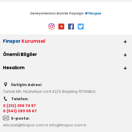
Deneyimlerinizi Bizimle Paylaşın
#finspor
Finspor
Kurumsal
Önemli Bilgiler
Hesabım
İletişim Adresi
Türkali Mh. Nüzhetiye cd.N:42/A Beşiktaş İSTANBUL
Telefon:
0 (212) 259 70 57
0 (541) 293 05 67
E-posta:
eticaret@finspor.com.tr
info@finspor.com.tr