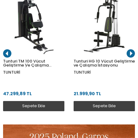
Tunturi TM 100 Vücut
Tunturi HG 10 Vücut Geliştirme
Geliştirme Ve Çalışma
ve Çalışma İstasyonu
İstasyonu ( 100 kg Plaka
TUNTURI
TUNTURI
Ağırlıklı – Çelik Koruma
Kalkanlı)
47.299,89 TL
21.999,90 TL
Sepete Ekle
Sepete Ekle