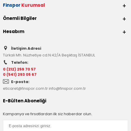
Finspor
Kurumsal
Önemli Bilgiler
Hesabım
İletişim Adresi
Türkali Mh. Nüzhetiye cd.N:42/A Beşiktaş İSTANBUL
Telefon:
0 (212) 259 70 57
0 (541) 293 05 67
E-posta:
eticaret@finspor.com.tr
info@finspor.com.tr
E-Bülten Aboneliği
Kampanya ve fırsatlardan ilk siz haberdar olun.