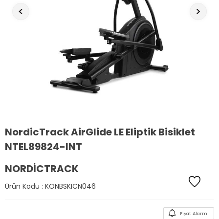
NordicTrack AirGlide LE Eliptik Bisiklet
NTEL89824-INT
NORDICTRACK
Ürün Kodu :
KONBSKICN046
Fiyat Alarmı