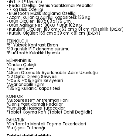
• iFiT: iFit® Uyumlu
• Pedal Özelligi: Genis Yastıklamalı Pedallar
• 7 Kg Disk Özelliği
• Bluetooth Müzik Bağlama Özelliği
• Azami Kullanıcı Ağırlığı Kapasitesi: 136 Kg
• Ürün Ölçüleri: 180 x 63 x 175 Cm
• Ürün Agırlığı: Net 100KG / Brüt 102 KG
• Kurulum Ölçüleri: 180 cm x 63 cm x 81 cm Yükseklik (BxExY)
• Kutulu Ölçüler: 165 cm x 39 cm x 81 cm (BxExY)
TEKNOLOJİ
*5” Yüksek Kontrast Ekran
*30 günlük IFIT deneme sürümü
*Bluetooth Kulaklık Uyumlu
MÜHENDİSLİK
*Önden Çekişli
*7kg Inertia—
*48cm Otomatik Ayarlanabilir Adım Uzunluğu
*22 Dijital Direnç Seviyesi
*-%5 & +%15 Eğim Seviyeleri
*Ayarlanabilir Eğim
*135 kg Kullanıcı Kapasitesi
KONFOR
*AutoBreeze™ Antrenman Fanı
*Geniş Yastıklamalı Pedallar
*Yumuşak Hassas Tutacaklar
*Tablet Koyma Rafı (Tablet Dahil Değildir)
RAHATLIK
*Ön Tarafa Monteli Taşıma Tekerlekleri
*Su Şişesi Tutacağı
Tablet dahil değildir.