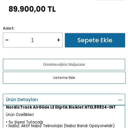
89.900,00
TL
Adet:
Sepete Ekle
Görebileceğiniz Mağazalar
Listeme Ekle
Ürün Detayları
NordicTrack AirGlide LE Eliptik Bisiklet NTEL89824-INT
Ürün Özellikleri
• Su Şişesi Tutacağı
• Nabız: Aktif Nabız Teknolojisi (Nabız Bandı Opsiyoneldir)