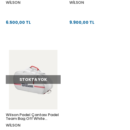
WILSON
WILSON
6.500,00 TL
9.900,00 TL
STOKTA YOK
Wilson Padel Çantası Padel
Team Bag Off White
WR8908702001
WILSON