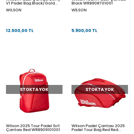
V1 Padel Bag Black/Gold
Black WR8908701001
WR8914201001
WILSON
WILSON
12.500,00 TL
5.900,00 TL
STOKTA YOK
STOKTA YOK
Wilson 2025 Tour Padel Sırt
Wilson Padel Çantası 2025
Çantası Red WR8909101001
Padel Tour Bag Red Red
WR8909001001