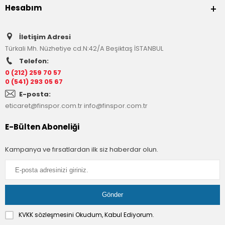
Hesabım
İletişim Adresi
Türkali Mh. Nüzhetiye cd.N:42/A Beşiktaş İSTANBUL
Telefon:
0 (212) 259 70 57
0 (541) 293 05 67
E-posta:
eticaret@finspor.com.tr
info@finspor.com.tr
E-Bülten Aboneliği
Kampanya ve fırsatlardan ilk siz haberdar olun.
KVKK sözleşmesini
Okudum, Kabul Ediyorum.