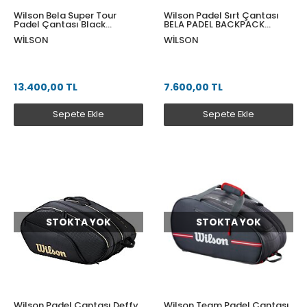
Wilson Bela Super Tour
Wilson Padel Sırt Çantası
Padel Çantası Black
BELA PADEL BACKPACK
WR8907201001
BLACK WR8903401001
WILSON
WILSON
13.400,00 TL
7.600,00 TL
Sepete Ekle
Sepete Ekle
STOKTA YOK
STOKTA YOK
Wilson Padel Çantası Deffy
Wilson Team Padel Çantası