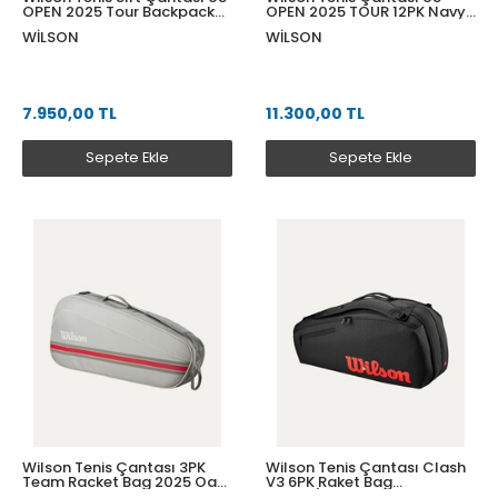
OPEN 2025 Tour Backpack
OPEN 2025 TOUR 12PK Navy
Navy WR8046001001
WR8045901001
WILSON
WILSON
7.950,00 TL
11.300,00 TL
Sepete Ekle
Sepete Ekle
Wilson Tenis Çantası 3PK
Wilson Tenis Çantası Clash
Team Racket Bag 2025 Oats
V3 6PK Raket Bag
WR8039803001
BLACK/Infrared