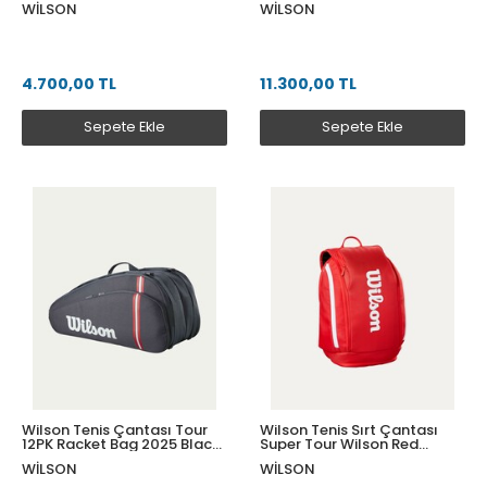
WILSON
WILSON
WR8038101001
4.700,00 TL
11.300,00 TL
Sepete Ekle
Sepete Ekle
Wilson Tenis Çantası Tour
Wilson Tenis Sırt Çantası
12PK Racket Bag 2025 Black
Super Tour Wilson Red
WR8037301001
Backpack Red
WILSON
WILSON
WR8036901001