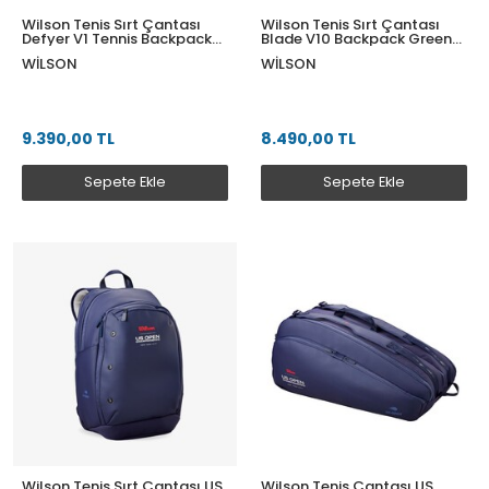
Wilson Tenis Sırt Çantası
Wilson Tenis Sırt Çantası
Defyer V1 Tennis Backpack
Blade V10 Backpack Green
RD WRB0000901NS
WR8056101001
WILSON
WILSON
9.390,00 TL
8.490,00 TL
Sepete Ekle
Sepete Ekle
Wilson Tenis Sırt Çantası US
Wilson Tenis Çantası US