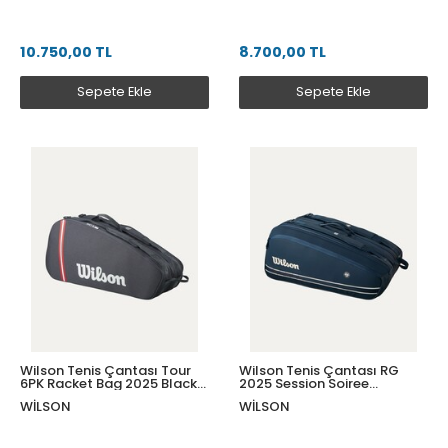
10.750,00 TL
8.700,00 TL
Sepete Ekle
Sepete Ekle
Wilson Tenis Çantası Tour
Wilson Tenis Çantası RG
6PK Racket Bag 2025 Black
2025 Session Soiree
WR8037501001
Supertour 15PK Dark Navy
WILSON
WILSON
WR8043001001