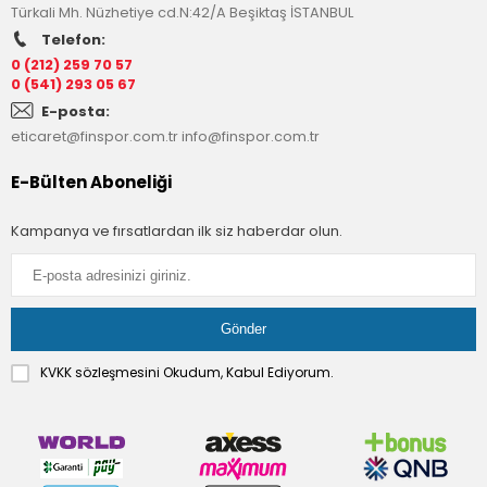
Türkali Mh. Nüzhetiye cd.N:42/A Beşiktaş İSTANBUL
Telefon:
0 (212) 259 70 57
0 (541) 293 05 67
E-posta:
eticaret@finspor.com.tr
info@finspor.com.tr
E-Bülten Aboneliği
Kampanya ve fırsatlardan ilk siz haberdar olun.
KVKK sözleşmesini
Okudum, Kabul Ediyorum.