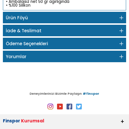
• Ambalajsız net 50 gr agırlıgında
• %100 Silikon
Ürün Föyü
İade & Teslimat
Ödeme Seçenekleri
Yorumlar
Deneyimlerinizi Bizimle Paylaşın
#finspor
Finspor
Kurumsal