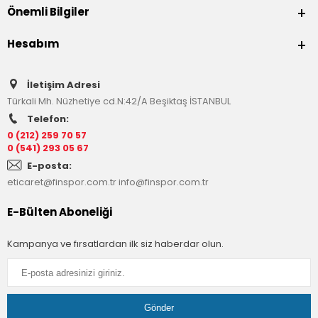
Önemli Bilgiler
Hesabım
İletişim Adresi
Türkali Mh. Nüzhetiye cd.N:42/A Beşiktaş İSTANBUL
Telefon:
0 (212) 259 70 57
0 (541) 293 05 67
E-posta:
eticaret@finspor.com.tr
info@finspor.com.tr
E-Bülten Aboneliği
Kampanya ve fırsatlardan ilk siz haberdar olun.