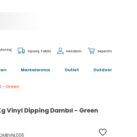
 Montaj
Sipariş Takibi
Hesabım
Sepetim
arı
Markalarımız
Outlet
Outdoor
l - Green
Kg Vinyl Dipping Dambıl - Green
DMBVNL006