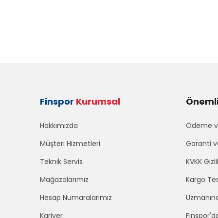
Finspor
Kurumsal
Önemli 
Hakkımızda
Ödeme ve
Müşteri Hizmetleri
Garanti v
Teknik Servis
KVKK Gizli
Mağazalarımız
Kargo Tes
Hesap Numaralarımız
Uzmanınd
Kariyer
Finspor'd