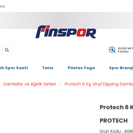
lar
Arıza ve
Formu
ıllı Spor Saati
Tenis
Pilates Yoga
Spor Branşl
Dambıllar ve Ağırlık Setleri
Protech 6 Kg Vinyl Dipping Dambı
Protech 6 
PROTECH
Ürün Kodu :
AGR