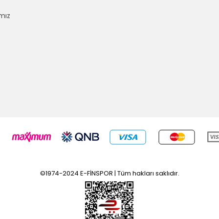
mız
©1974-2024 E-FİNSPOR | Tüm hakları saklıdır.