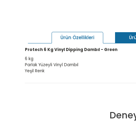
Ür
Ürün Özellikleri
Protech 6 Kg Vinyl Dipping Dambıl - Green
6 kg
Parlak Yüzeyli Vinyl Dambıl
Yeşil Renk
Deney