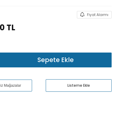
Fiyat Alarmı
00
TL
Sepete Ekle
Listeme Ekle
niz Mağazalar