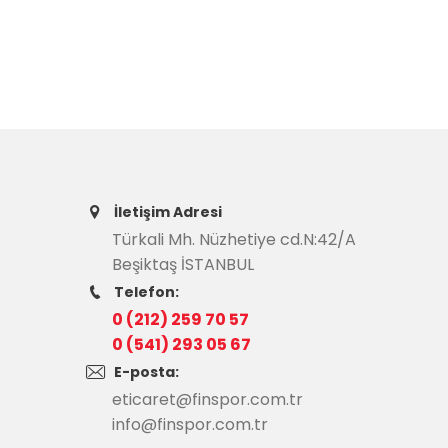
İletişim Adresi
Türkali Mh. Nüzhetiye cd.N:42/A
Beşiktaş İSTANBUL
Telefon:
0 (212) 259 70 57
0 (541) 293 05 67
E-posta:
eticaret@finspor.com.tr
info@finspor.com.tr