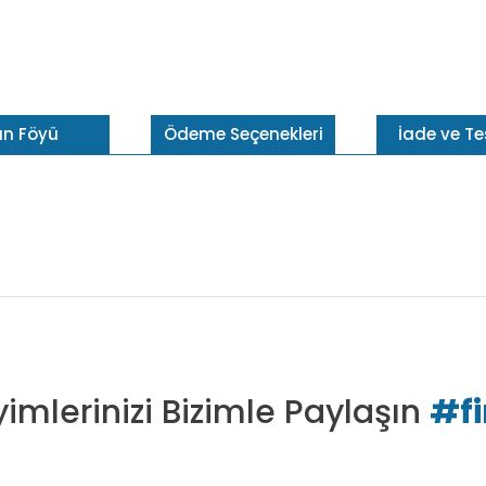
ün Föyü
Ödeme Seçenekleri
İade ve T
imlerinizi Bizimle Paylaşın
#f