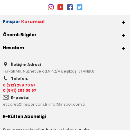
Finspor
Kurumsal
Önemli Bilgiler
Hesabım
İletişim Adresi
Türkali Mh. Nüzhetiye cd.N:42/A Beşiktaş İSTANBUL
Telefon:
0 (212) 259 70 57
0 (541) 293 05 67
E-posta:
eticaret@finspor.com.tr
info@finspor.com.tr
E-Bülten Aboneliği
Kampanya ve fırsatlardan ilk siz haberdar olun.