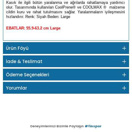
Kasık ile ilgili bütün yaralanma ve ağrılarda rahatlamaya yardımcı
olur. Tasarımında kullanılan CoolPrene® ve COOLMAX ® malzeme
cildin kuru ve rahat tutulmasını sağlar. Yaralanmaların iyileşmesini
hızlandırır. Renk: Siyah Beden: Large
EBATLAR: 55.9-63.2 cm Large
Ürün Föyü
İade & Teslimat
Ödeme Seçenekleri
Yorumlar
Deneyimlerinizi Bizimle Paylaşın
#finspor