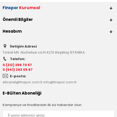
Finspor
Kurumsal
Önemli Bilgiler
Hesabım
İletişim Adresi
Türkali Mh. Nüzhetiye cd.N:42/A Beşiktaş İSTANBUL
Telefon:
0 (212) 259 70 57
0 (541) 293 05 67
E-posta:
eticaret@finspor.com.tr
info@finspor.com.tr
E-Bülten Aboneliği
Kampanya ve fırsatlardan ilk siz haberdar olun.