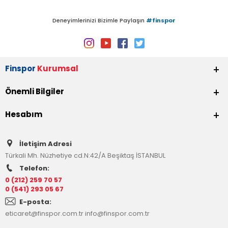
Deneyimlerinizi Bizimle Paylaşın
#finspor
Finspor
Kurumsal
Önemli Bilgiler
Hesabım
İletişim Adresi
Türkali Mh. Nüzhetiye cd.N:42/A Beşiktaş İSTANBUL
Telefon:
0 (212) 259 70 57
0 (541) 293 05 67
E-posta:
eticaret@finspor.com.tr
info@finspor.com.tr