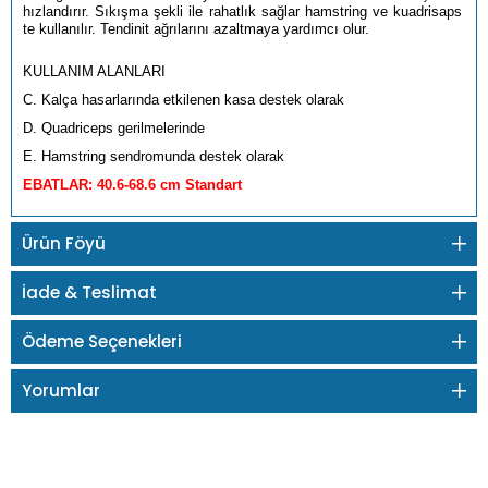
hızlandırır. Sıkışma şekli ile rahatlık sağlar hamstring ve kuadrisaps
te kullanılır. Tendinit ağrılarını azaltmaya yardımcı olur.
KULLANIM ALANLARI
C. Kalça hasarlarında etkilenen kasa destek olarak
D. Quadriceps gerilmelerinde
E. Hamstring sendromunda destek olarak
EBATLAR: 40.6-68.6 cm Standart
Ürün Föyü
İade & Teslimat
Ödeme Seçenekleri
Yorumlar