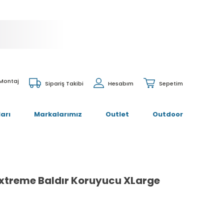
 Montaj
Sipariş Takibi
Hesabım
Sepetim
arı
Markalarımız
Outlet
Outdoor
xtreme Baldır Koruyucu XLarge