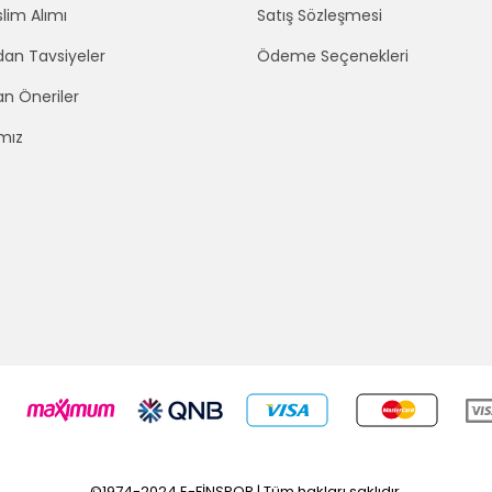
lim Alımı
Satış Sözleşmesi
an Tavsiyeler
Ödeme Seçenekleri
an Öneriler
mız
©1974-2024 E-FİNSPOR | Tüm hakları saklıdır.