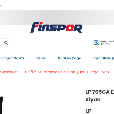
lar
Arıza ve
Formu
ıllı Spor Saati
Tenis
Pilates Yoga
Spor Branşl
k Aksesuar
LP 705CA Extreme Baldır Koruyucu XLarge Siyah
LP 705CA E
Siyah
LP