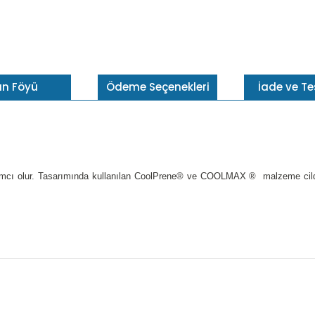
ün Föyü
Ödeme Seçenekleri
İade ve T
rdımcı olur. Tasarımında kullanılan CoolPrene® ve COOLMAX ® malzeme cildin