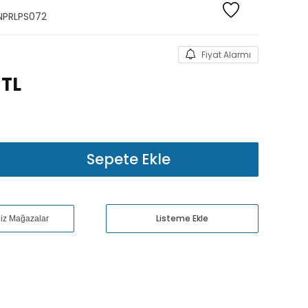
NPRLPS072
Fiyat Alarmı
TL
Sepete Ekle
Listeme Ekle
niz Mağazalar