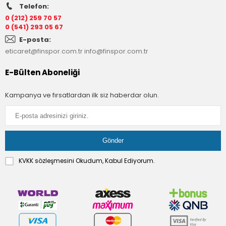
Telefon:
0 (212) 259 70 57
0 (541) 293 05 67
E-posta:
eticaret@finspor.com.tr
info@finspor.com.tr
E-Bülten Aboneliği
Kampanya ve fırsatlardan ilk siz haberdar olun.
KVKK sözleşmesini
Okudum, Kabul Ediyorum.