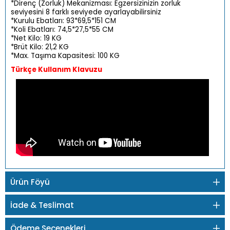
*Direnç (Zorluk) Mekanizması: Egzersizinizin zorluk
seviyesini 8 farklı seviyede ayarlayabilirsiniz
*Kurulu Ebatları: 93*69,5*151 CM
*Koli Ebatları: 74,5*27,5*55 CM
*Net Kilo: 19 KG
*Brüt Kilo: 21,2 KG
*Max. Taşıma Kapasitesi: 100 KG
Türkçe Kullanım Klavuzu
Ürün Föyü
İade & Teslimat
Ödeme Seçenekleri