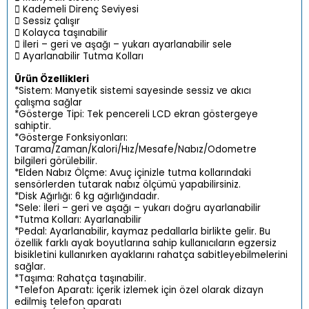
 Kademeli Direnç Seviyesi
 Sessiz çalışır
 Kolayca taşınabilir
 İleri – geri ve aşağı – yukarı ayarlanabilir sele
 Ayarlanabilir Tutma Kolları
Ürün Özellikleri
*Sistem: Manyetik sistemi sayesinde sessiz ve akıcı
çalışma sağlar
*Gösterge Tipi: Tek pencereli LCD ekran göstergeye
sahiptir.
*Gösterge Fonksiyonları:
Tarama/Zaman/Kalori/Hız/Mesafe/Nabız/Odometre
bilgileri görülebilir.
*Elden Nabız Ölçme: Avuç içinizle tutma kollarındaki
sensörlerden tutarak nabız ölçümü yapabilirsiniz.
*Disk Ağırlığı: 6 kg ağırlığındadır.
*Sele: İleri – geri ve aşağı – yukarı doğru ayarlanabilir
*Tutma Kolları: Ayarlanabilir
*Pedal: Ayarlanabilir, kaymaz pedallarla birlikte gelir. Bu
özellik farklı ayak boyutlarına sahip kullanıcıların egzersiz
bisikletini kullanırken ayaklarını rahatça sabitleyebilmelerini
sağlar.
*Taşıma: Rahatça taşınabilir.
*Telefon Aparatı: İçerik izlemek için özel olarak dizayn
edilmiş telefon aparatı