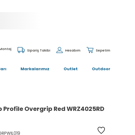
 Montaj
Sipariş Takibi
Hesabım
Sepetim
arı
Markalarımız
Outlet
Outdoor
p Profile Overgrip Red WRZ4025RD
GRPWIL019