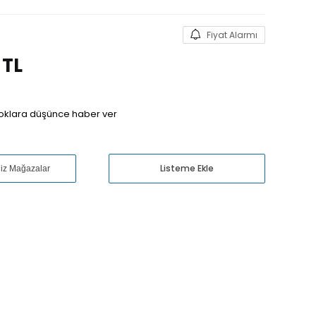
Fiyat Alarmı
TL
oklara düşünce haber ver
Listeme Ekle
niz Mağazalar