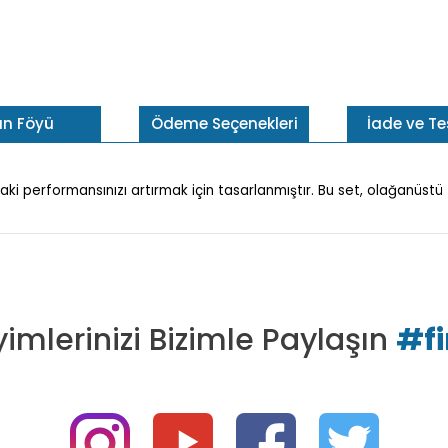
ün Föyü
Ödeme Seçenekleri
İade ve T
aki performansınızı artırmak için tasarlanmıştır. Bu set, olağanüst
imlerinizi Bizimle Paylaşın
#f