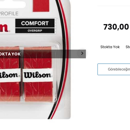
730,00
Stokta Yok
St
OKTA YOK
Görebileceği