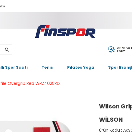
lar
Arıza ve
Formu
ıllı Spor Saati
Tenis
Pilates Yoga
Spor Branşl
ofile Overgrip Red WRZ4025RD
Wilson Gri
WILSON
Ürün Kodu :
AKS