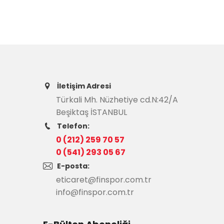
İletişim Adresi
Türkali Mh. Nüzhetiye cd.N:42/A
Beşiktaş İSTANBUL
Telefon:
0 (212) 259 70 57
0 (541) 293 05 67
E-posta:
eticaret@finspor.com.tr
info@finspor.com.tr