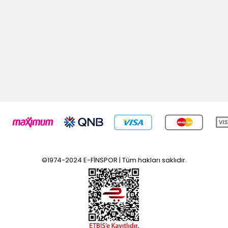
©1974-2024 E-FİNSPOR | Tüm hakları saklıdır.