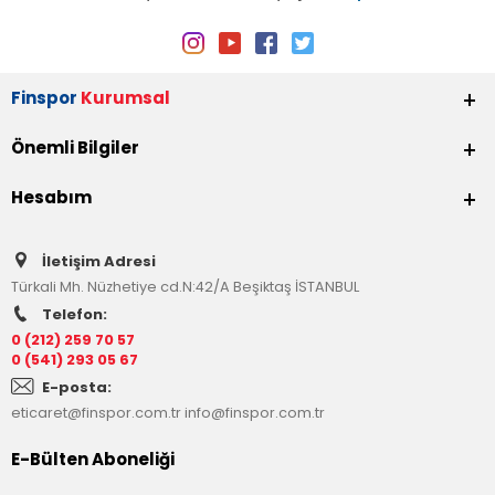
Finspor
Kurumsal
Önemli Bilgiler
Hesabım
İletişim Adresi
Türkali Mh. Nüzhetiye cd.N:42/A Beşiktaş İSTANBUL
Telefon:
0 (212) 259 70 57
0 (541) 293 05 67
E-posta:
eticaret@finspor.com.tr
info@finspor.com.tr
E-Bülten Aboneliği