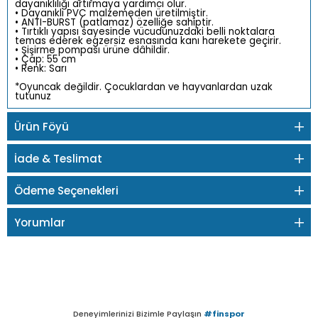
dayanıklılığı artırmaya yardımcı olur.
• Dayanıklı PVC malzemeden üretilmiştir.
• ANTI-BURST (patlamaz) özelliğe sahiptir.
• Tırtıklı yapısı sayesinde vücudunuzdaki belli noktalara
temas ederek egzersiz esnasında kanı harekete geçirir.
• Şişirme pompası ürüne dâhildir.
• Çap: 55 cm
• Renk: Sarı
*Oyuncak değildir. Çocuklardan ve hayvanlardan uzak
tutunuz
Ürün Föyü
İade & Teslimat
Ödeme Seçenekleri
Yorumlar
Deneyimlerinizi Bizimle Paylaşın
#finspor