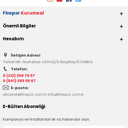
Finspor
Kurumsal
Önemli Bilgiler
Hesabım
İletişim Adresi
Türkali Mh. Nüzhetiye cd.N:42/A Beşiktaş İSTANBUL
Telefon:
0 (212) 259 70 57
0 (541) 293 05 67
E-posta:
eticaret@finspor.com.tr
info@finspor.com.tr
E-Bülten Aboneliği
Kampanya ve fırsatlardan ilk siz haberdar olun.