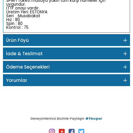
SPIRIT raketi masaya yakın tüm karşı hamleler için
uygundur.
ITTF onayı vardır.
Üretim Yeri: ESTONYA
Seri :Musabakat
Hız : 80
Spin : 80
Kontrol : 75
Ürün Föyü
İade & Teslimat
Ödeme Seçenekleri
Yorumlar
Deneyimlerinizi Bizimle Paylaşın
#finspor