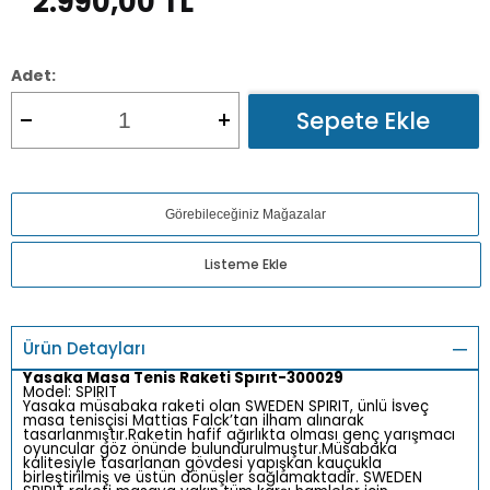
2.990,00
TL
Adet:
Sepete Ekle
Görebileceğiniz Mağazalar
Listeme Ekle
Ürün Detayları
Yasaka Masa Tenis Raketi Spırıt-300029
Model: SPIRIT
Yasaka müsabaka raketi olan SWEDEN SPIRIT, ünlü İsveç
masa tenisçisi Mattias Falck’tan ilham alınarak
tasarlanmıştır.Raketin hafif ağırlıkta olması genç yarışmacı
oyuncular göz önünde bulundurulmuştur.Müsabaka
kalitesiyle tasarlanan gövdesi yapışkan kauçukla
birleştirilmiş ve üstün dönüşler sağlamaktadır. SWEDEN