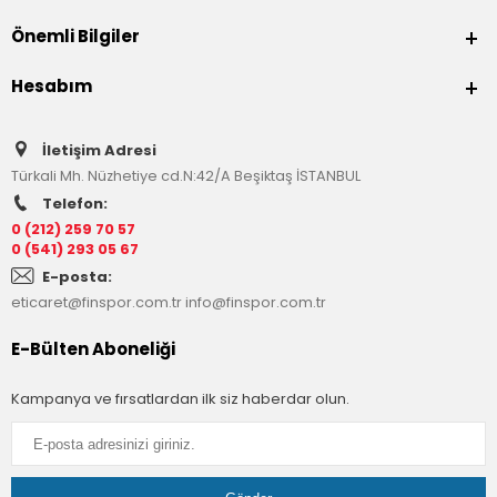
Önemli Bilgiler
Hesabım
İletişim Adresi
Türkali Mh. Nüzhetiye cd.N:42/A Beşiktaş İSTANBUL
Telefon:
0 (212) 259 70 57
0 (541) 293 05 67
E-posta:
eticaret@finspor.com.tr
info@finspor.com.tr
E-Bülten Aboneliği
Kampanya ve fırsatlardan ilk siz haberdar olun.