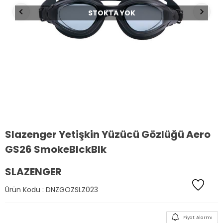
STOKTA YOK
Slazenger Yetişkin Yüzücü Gözlüğü Aero
GS26 SmokeBlckBlk
SLAZENGER
Ürün Kodu :
DNZGOZSLZ023
Fiyat Alarmı