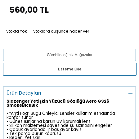
560,00
TL
Stokta Yok
Stoklara düşünce haber ver
Görebileceğiniz Mağazalar
Listeme Ekle
Ürün Detayları
Slazenger Yetişkin Yüzücü Gözlüğü Aero GS26
SmokeBlckBlk
• “Anti Fog” Bugu Önleyici Lensler kullanım esnasında
konfor sunar
• Günes ısınlarına karsın UV korumalı lens
• Silikon malzemesi sayesinde su sızıntısını engeller
• Çabuk ayarlanabilir bas ayar kayısı
• Tek parça burun köprüsü
• Beden: Yetiskin