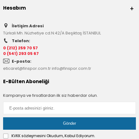
Hesabım
İletişim Adresi
Türkali Mh. Nüzhetiye cd.N:42/A Beşiktaş İSTANBUL
Telefon:
0 (212) 259 70 57
0 (541) 293 05 67
E-posta:
eticaret@finspor.com.tr
info@finspor.com.tr
E-Bülten Aboneliği
Kampanya ve fırsatlardan ilk siz haberdar olun.
KVKK sözleşmesini
Okudum, Kabul Ediyorum.