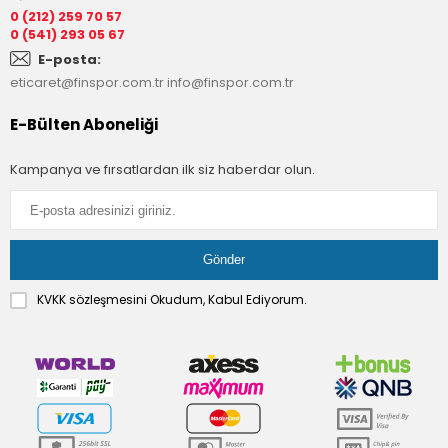
0 (212) 259 70 57
0 (541) 293 05 67
E-posta:
eticaret@finspor.com.tr
info@finspor.com.tr
E-Bülten Aboneliği
Kampanya ve fırsatlardan ilk siz haberdar olun.
KVKK sözleşmesini
Okudum, Kabul Ediyorum.