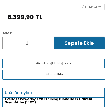
Fiyat Alarmı
6.399,90
TL
Adet:
Sepete Ekle
Görebileceğiniz Mağazalar
Listeme Ekle
Ürün Detayları
Everlast Powerlock 2R Training Glove Boks Eldiveni
Siyah/Altın (16OZ)