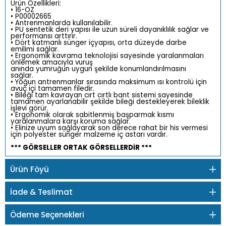
Ürün Özellikleri:
• 16-OZ
• P00002665
• Antrenmanlarda kullanılabilir.
• PU sentetik deri yapısı ile uzun süreli dayanıklılık sağlar ve
performansı arttırır.
• Dört katmanlı sünger içyapısı, orta düzeyde darbe
emilimi sağlar.
• Ergonomik kavrama teknolojisi sayesinde yaralanmaları
önlemek amacıyla vuruş
anında yumruğun uygun şekilde konumlandırılmasını
sağlar.
• Yoğun antrenmanlar sırasında maksimum ısı kontrolü için
avuç içi tamamen filedir.
• Bileği tam kavrayan cırt cırtlı bant sistemi sayesinde
tamamen ayarlanabilir şekilde bileği destekleyerek bileklik
işlevi görür.
• Ergonomik olarak sabitlenmiş başparmak kısmı
yaralanmalara karşı koruma sağlar.
• Elinize uyum sağlayarak son derece rahat bir his vermesi
için polyester sünger malzeme iç astarı vardır.
*** GÖRSELLER ORTAK GÖRSELLERDİR ***
Ürün Föyü
İade & Teslimat
Ödeme Seçenekleri