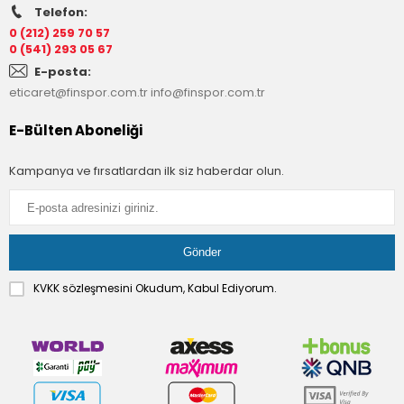
Telefon:
0 (212) 259 70 57
0 (541) 293 05 67
E-posta:
eticaret@finspor.com.tr
info@finspor.com.tr
E-Bülten Aboneliği
Kampanya ve fırsatlardan ilk siz haberdar olun.
KVKK sözleşmesini
Okudum, Kabul Ediyorum.