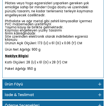
Pilates veya Yoga egzersizleri yaparken gereken şok
emiciliğe sahip bir minder! Doğa dostu ve üzerindeki
pürüzlü tasarım, ne kadar terlerseniz terleyin kaymanızı
engelleyecek özelliktedir.
Phthalate ve ağır metal gibi zehirli kimyasallar içermez
PVC malzemeden üretilmiştir.
Taşıma kayışı ile birlikte gelmektedir.
Kaymayı engelleyen yüzey tasarımı
6mm kalınlığındadır.
Site üzerinden elektronik olarak indirilebilen egzersiz
kılavuzu
Ürünün Açık Ölçüleri: 173 (U) x 61 (G) x 0.06 (Y) CM
Ürün Net Ağırlığı: 900 g
Nakliye Bilgisi
Katlı Ölçüleri: 28 (U) x 61 (G) x 28 (Y) CM
Paket Ağırlığı: 950 g
Ürün Föyü
İade & Teslimat
Ödeme Seçenekleri