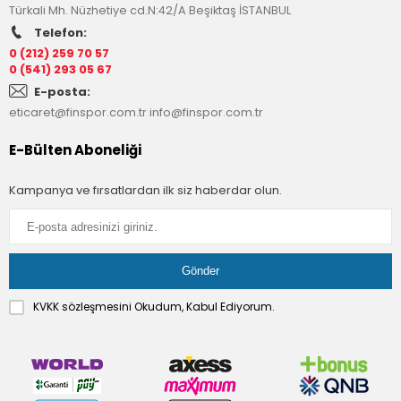
Türkali Mh. Nüzhetiye cd.N:42/A Beşiktaş İSTANBUL
Telefon:
0 (212) 259 70 57
0 (541) 293 05 67
E-posta:
eticaret@finspor.com.tr
info@finspor.com.tr
E-Bülten Aboneliği
Kampanya ve fırsatlardan ilk siz haberdar olun.
KVKK sözleşmesini
Okudum, Kabul Ediyorum.