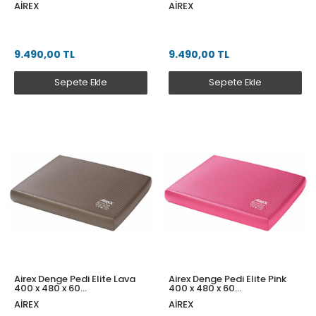
AIREX
AIREX
CORONELLA200BL
9.490,00 TL
9.490,00 TL
Sepete Ekle
Sepete Ekle
Airex Denge Pedi Elite Lava
Airex Denge Pedi Elite Pink
400 x 480 x 60
400 x 480 x 60
BALANCEPADELILA
BALANCEPADELIPI
AIREX
AIREX