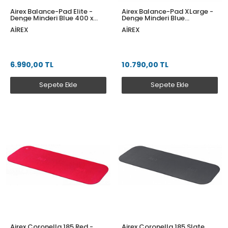
Airex Balance-Pad Elite -
Airex Balance-Pad XLarge -
Denge Minderi Blue 400 x
Denge Minderi Blue
480 x 60
41x980x60
AIREX
AIREX
6.990,00 TL
10.790,00 TL
Sepete Ekle
Sepete Ekle
Airex Coronella 185 Red -
Airex Coronella 185 Slate