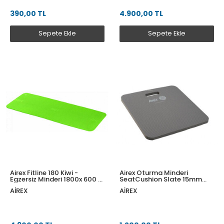
390,00 TL
4.900,00 TL
Sepete Ekle
Sepete Ekle
Airex Fitline 180 Kiwi -
Airex Oturma Minderi
Egzersiz Minderi 1800x 600 x
SeatCushion Slate 15mm
10 mm
Schifer390x390MM
AIREX
AIREX
SKSI15390