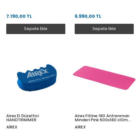
7.190,00 TL
6.990,00 TL
Sepete Ekle
Sepete Ekle
Airex El Düzeltici
Airex Fitline 180 Antrenman
HANDTRIMMER
Minderi Pink 600x180 x10mm
FITLINE180PI
AIREX
AIREX