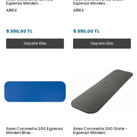
Egzersiz Minderi
Egzersiz Minderi
1850x600x15mm
1850x600x15mm
AIREX
AIREX
CORONELLASI
8.590,00 TL
8.590,00 TL
Sepete Ekle
Sepete Ekle
Airex Coronella 200 Egzersiz
Airex Coronella 200 Slate -
Minderi Blue
Egzersiz Minderi
2000X600X15mm
2000X600X15mm