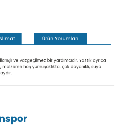
eslimat
Ürün Yorumları
nışlı ve vazgeçilmez bir yardımcıdır. Yastık ayrıca
gibi, malzeme hoş yumuşaklıkta, çok dayanıklı, suya
aydır.
inspor