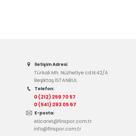
İletişim Adresi
Türkali Mh. Nüzhetiye cd.N:42/A
Beşiktaş İSTANBUL
Telefon:
0 (212) 259 70 57
0 (541) 293 05 67
E-posta:
eticaret@finspor.com.tr
info@finspor.com.tr