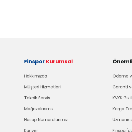
Finspor
Kurumsal
Önemli 
Hakkımızda
Ödeme ve
Müşteri Hizmetleri
Garanti v
Teknik Servis
KVKK Gizli
Mağazalarımız
Kargo Tes
Hesap Numaralarımız
Uzmanınd
Kariyer
Finspor'd