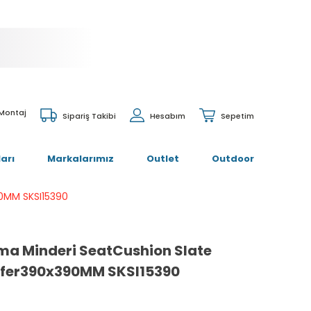
 Montaj
Sipariş Takibi
Hesabım
Sepetim
arı
Markalarımız
Outlet
Outdoor
0MM SKSI15390
ma Minderi SeatCushion Slate
fer390x390MM SKSI15390