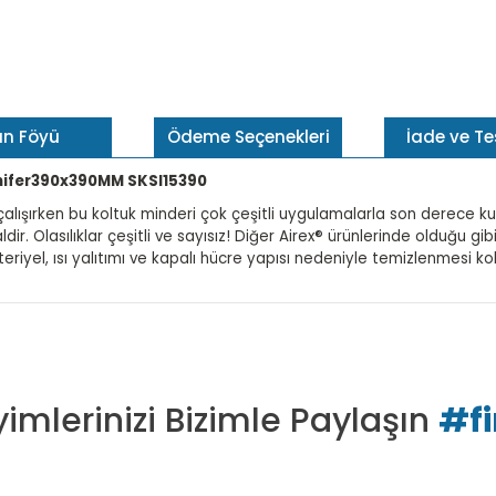
ün Föyü
Ödeme Seçenekleri
İade ve T
hifer390x390MM SKSI15390
ırken bu koltuk minderi çok çeşitli uygulamalarla son derece kulla
ldir. Olasılıklar çeşitli ve sayısız! Diğer Airex® ürünlerinde olduğu 
riyel, ısı yalıtımı ve kapalı hücre yapısı nedeniyle temizlenmesi kol
imlerinizi Bizimle Paylaşın
#f