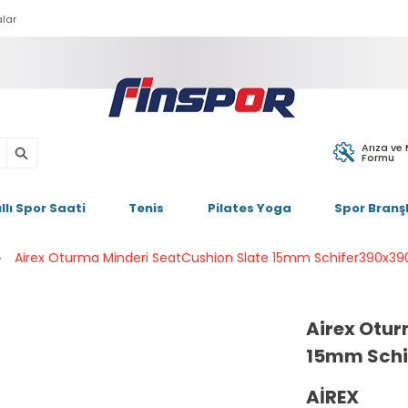
lar
Arıza ve
Formu
ıllı Spor Saati
Tenis
Pilates Yoga
Spor Branşl
Airex Oturma Minderi SeatCushion Slate 15mm Schifer390x39
Airex Otur
15mm Schi
AIREX