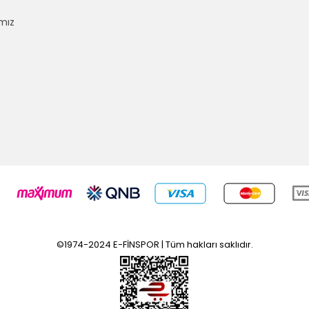
mız
©1974-2024 E-FİNSPOR | Tüm hakları saklıdır.