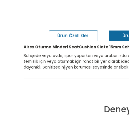
Ür
Ürün Özellikleri
Airex Oturma Minderi SeatCushion Slate 15mm Sc
Bahçede veya evde, spor yaparken veya arabanızda çalış
temizlik için veya oturmak için rahat bir yer olarak idea
dayanıklı, Sanitized hijyen koruması sayesinde antibakte
Deney