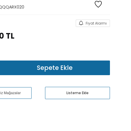
QQQARX020
Fiyat Alarmı
00
TL
Sepete Ekle
Listeme Ekle
niz Mağazalar