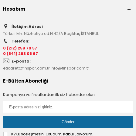
Hesabım
İletişim Adresi
Türkali Mh. Nüzhetiye cd.N:42/A Beşiktaş İSTANBUL
Telefon:
0 (212) 259 70 57
0 (541) 293 05 67
E-posta:
eticaret@finspor.com.tr
info@finspor.com.tr
E-Bülten Aboneliği
Kampanya ve fırsatlardan ilk siz haberdar olun.
KVKK sözleşmesini
Okudum, Kabul Ediyorum.