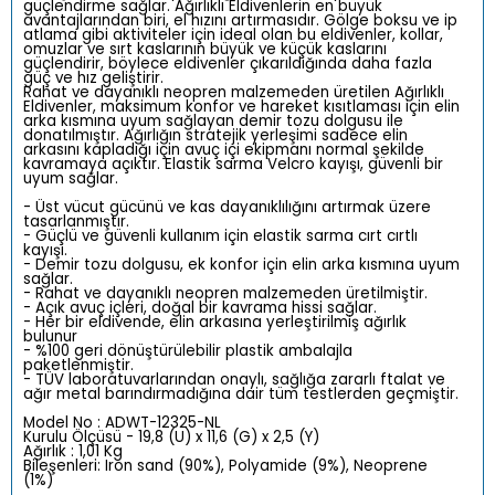
güçlendirme sağlar. Ağırlıklı Eldivenlerin en büyük
avantajlarından biri, el hızını artırmasıdır. Gölge boksu ve ip
atlama gibi aktiviteler için ideal olan bu eldivenler, kollar,
omuzlar ve sırt kaslarının büyük ve küçük kaslarını
güçlendirir, böylece eldivenler çıkarıldığında daha fazla
güç ve hız geliştirir.
Rahat ve dayanıklı neopren malzemeden üretilen Ağırlıklı
Eldivenler, maksimum konfor ve hareket kısıtlaması için elin
arka kısmına uyum sağlayan demir tozu dolgusu ile
donatılmıştır. Ağırlığın stratejik yerleşimi sadece elin
arkasını kapladığı için avuç içi ekipmanı normal şekilde
kavramaya açıktır. Elastik sarma Velcro kayışı, güvenli bir
uyum sağlar.
- Üst vücut gücünü ve kas dayanıklılığını artırmak üzere
tasarlanmıştır.
- Güçlü ve güvenli kullanım için elastik sarma cırt cırtlı
kayışı.
- Demir tozu dolgusu, ek konfor için elin arka kısmına uyum
sağlar.
- Rahat ve dayanıklı neopren malzemeden üretilmiştir.
- Açık avuç içleri, doğal bir kavrama hissi sağlar.
- Her bir eldivende, elin arkasına yerleştirilmiş ağırlık
bulunur
- %100 geri dönüştürülebilir plastik ambalajla
paketlenmiştir.
- TÜV laboratuvarlarından onaylı, sağlığa zararlı ftalat ve
ağır metal barındırmadığına dair tüm testlerden geçmiştir.
Model No : ADWT-12325-NL
Kurulu Ölçüsü - 19,8 (U) x 11,6 (G) x 2,5 (Y)
Ağırlık : 1,01 Kg
Bileşenleri: Iron sand (90%), Polyamide (9%), Neoprene
(1%)