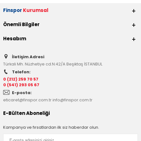
Finspor
Kurumsal
Önemli Bilgiler
Hesabım
İletişim Adresi
Türkali Mh. Nüzhetiye cd.N:42/A Beşiktaş İSTANBUL
Telefon:
0 (212) 259 70 57
0 (541) 293 05 67
E-posta:
eticaret@finspor.com.tr
info@finspor.com.tr
E-Bülten Aboneliği
Kampanya ve fırsatlardan ilk siz haberdar olun.