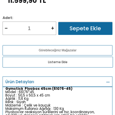
11.599,90
TL
Adet:
Sepete Ekle
Görebileceğiniz Mağazalar
Listeme Ekle
Ürün Detayları
Gymstick Plyobox 45cm (61076-45)
Model : 61076-45
Boyut : 50,5 x 50,5 x 45 cm
Ağırlık : 11,6 Kg
Renk : Siyah
Malzeme : Çelik ve kauçuk
Maksimum Kullanıcı Ağırlığı : 130 Kg
Plyobox'lar reaksiyon sürelerini ve hız, koordinasyon,