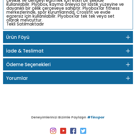
çeviklik ve dengeyi eğitmek için etkin bir şekilde
kullanılabilir. Plyobox, kayma önleyici bir lastik yüzeyine ve
dayanıklı bir çelik çerçeveye sahiptir. Plyobox'lar fitness
merkezlerinde, spor kurumlarında, Crossfit ve evde
egzersiz için kullanılabilir. Plyobox'lar tek tek veya set
olarak mevcuttur.
Tekli Satılmaktadır
Ürün Föyü
İade & Teslimat
Ödeme Seçenekleri
Yorumlar
Deneyimlerinizi Bizimle Paylaşın
#finspor