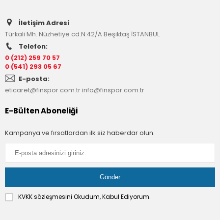
İletişim Adresi
Türkali Mh. Nüzhetiye cd.N:42/A Beşiktaş İSTANBUL
Telefon:
0 (212) 259 70 57
0 (541) 293 05 67
E-posta:
eticaret@finspor.com.tr
info@finspor.com.tr
E-Bülten Aboneliği
Kampanya ve fırsatlardan ilk siz haberdar olun.
KVKK sözleşmesini
Okudum, Kabul Ediyorum.