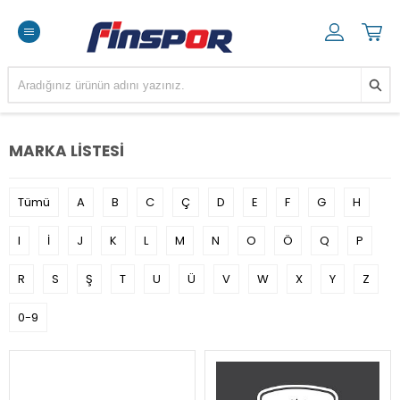
MARKA LISTESI
Tümü
A
B
C
Ç
D
E
F
G
H
I
İ
J
K
L
M
N
O
Ö
Q
P
R
S
Ş
T
U
Ü
V
W
X
Y
Z
0-9