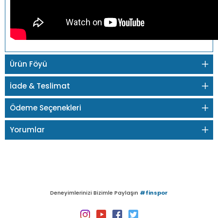
Ürün Föyü
İade & Teslimat
Ödeme Seçenekleri
Yorumlar
Deneyimlerinizi Bizimle Paylaşın
#finspor