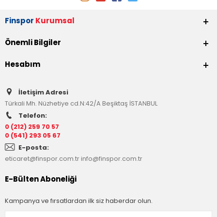
Finspor
Kurumsal
Önemli Bilgiler
Hesabım
İletişim Adresi
Türkali Mh. Nüzhetiye cd.N:42/A Beşiktaş İSTANBUL
Telefon:
0 (212) 259 70 57
0 (541) 293 05 67
E-posta:
eticaret@finspor.com.tr
info@finspor.com.tr
E-Bülten Aboneliği
Kampanya ve fırsatlardan ilk siz haberdar olun.