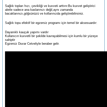
Sağlık topları hızı, çevikliği ve kuvveti arttırır.Bu kuvvet geliştirici
aletle sadece ana kaslarınızı değil,aynı zamanda
bacaklarınızı,göğsünüzü ve kollarınızda geliştirebilirsiniz.
Sağlık topu efektif bir egzersiz programı için temel bir aksesuardır:
Dayanıklı kauçuk yapımı vardır
Kullanıcın kuvvetli bir şekilde kavrayabilmesi için kumlu bir yüzeye
sahiptir
Egzersiz Duvar Cetveliyle beraber gelir.