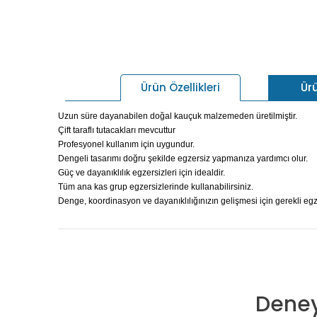
Ür
Ürün Özellikleri
Uzun süre dayanabilen doğal kauçuk malzemeden üretilmiştir.
Çift taraflı tutacakları mevcuttur
Profesyonel kullanım için uygundur.
Dengeli tasarımı doğru şekilde egzersiz yapmanıza yardımcı olur.
Güç ve dayanıklılık egzersizleri için idealdir.
Tüm ana kas grup egzersizlerinde kullanabilirsiniz.
Denge, koordinasyon ve dayanıklılığınızın gelişmesi için gerekli egz
Deney