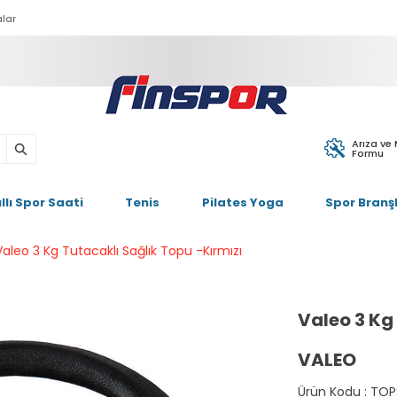
lar
Arıza ve
Formu
ıllı Spor Saati
Tenis
Pilates Yoga
Spor Branşl
Valeo 3 Kg Tutacaklı Sağlık Topu -Kırmızı
Valeo 3 Kg
VALEO
Ürün Kodu :
TOP