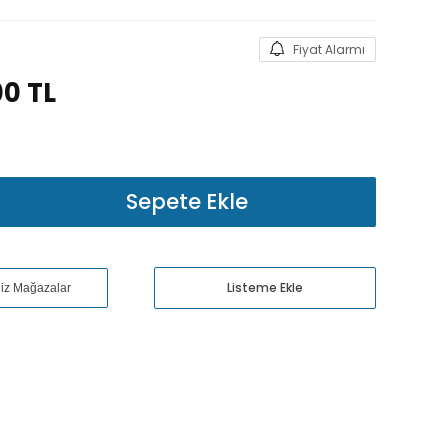
Fiyat Alarmı
00
TL
Sepete Ekle
Listeme Ekle
niz Mağazalar