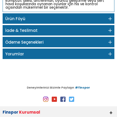
kompozit ailesi, antrenman, oyuncu geliştirme veya sert
hava koşullarında oynanan oyunlar için his ve kontrol
açısından mükemmel bir seçenektir.
Ürün Föyü
İade & Teslimat
Ödeme Seçenekleri
Yorumlar
Deneyimlerinizi Bizimle Paylaşın
#finspor
Finspor
Kurumsal