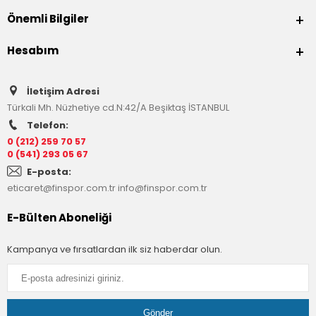
Önemli Bilgiler
Hesabım
İletişim Adresi
Türkali Mh. Nüzhetiye cd.N:42/A Beşiktaş İSTANBUL
Telefon:
0 (212) 259 70 57
0 (541) 293 05 67
E-posta:
eticaret@finspor.com.tr
info@finspor.com.tr
E-Bülten Aboneliği
Kampanya ve fırsatlardan ilk siz haberdar olun.