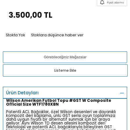
Fiyat Alarmı
3.500,00
TL
Stokta Yok
Stoklara düşünce haber ver
Görebileceğiniz Mağazalar
Listeme Ekle
Ürün Detayları
Wilson Amerikan Futbol Topu #GST W Composite
Official Size WTF1780XBN
Patentli ACL Bağcıklar, özel Wilson desenleri ve dayanıklı
kompozit deri kaplama, ünlü GST serisi oyun toplarımıza
daha uygun fiyatlı bir alternatif sunmak için bir araya
geliyor. Aynı Wilson TD desen ailesini kompozit deri
teknolojisi ve patentli ACL bağcıklarıyla birleştiren GST