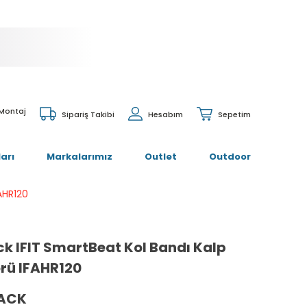
 Montaj
Sipariş Takibi
Hesabım
Sepetim
arı
Markalarımız
Outlet
Outdoor
AHR120
k IFIT SmartBeat Kol Bandı Kalp
örü IFAHR120
ACK