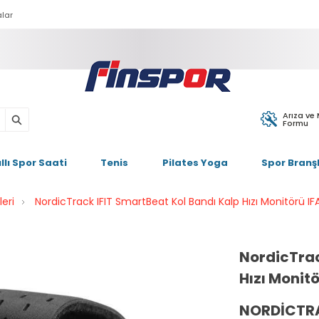
lar
Arıza ve
Formu
ıllı Spor Saati
Tenis
Pilates Yoga
Spor Branşl
leri
NordicTrack IFIT SmartBeat Kol Bandı Kalp Hızı Monitörü IF
NordicTrac
Hızı Monit
NORDICTR