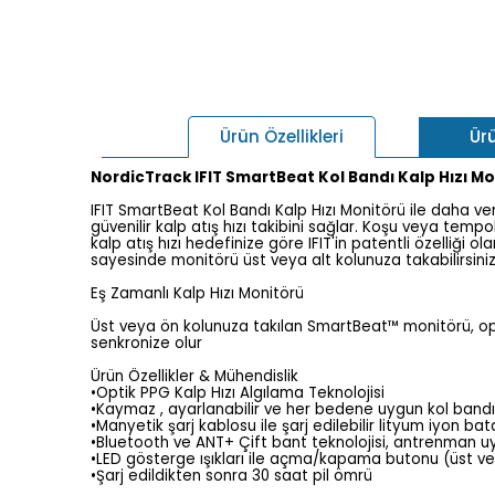
Ür
Ürün Özellikleri
NordicTrack IFIT SmartBeat Kol Bandı Kalp Hızı Mo
IFIT SmartBeat Kol Bandı Kalp Hızı Monitörü ile daha verim
güvenilir kalp atış hızı takibini sağlar. Koşu veya temp
kalp atış hızı hedefinize göre IFIT'in patentli özelliği
sayesinde monitörü üst veya alt kolunuza takabilirsiniz
Eş Zamanlı Kalp Hızı Monitörü
Üst veya ön kolunuza takılan SmartBeat™ monitörü, optik
senkronize olur
Ürün Özellikler & Mühendislik
•Optik PPG Kalp Hızı Algılama Teknolojisi
•Kaymaz , ayarlanabilir ve her bedene uygun kol bandı
•Manyetik şarj kablosu ile şarj edilebilir lityum iyon ba
•Bluetooth ve ANT+ Çift bant teknolojisi, antrenman uy
•LED gösterge ışıkları ile açma/kapama butonu (üst vey
•Şarj edildikten sonra 30 saat pil ömrü