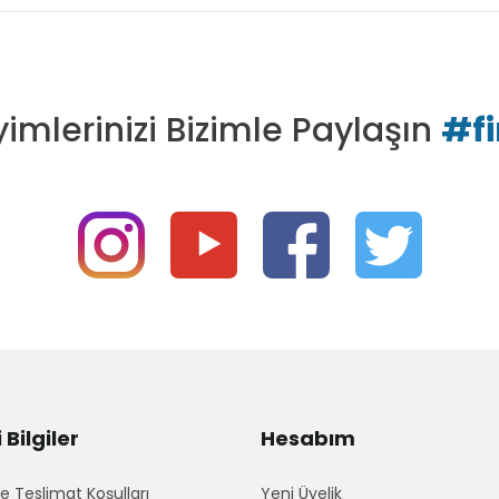
imlerinizi Bizimle Paylaşın
#f
Bilgiler
Hesabım
 Teslimat Koşulları
Yeni Üyelik