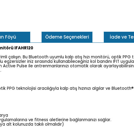
ün Föyü
Ödeme Seçenekleri
İade ve T
nitörü IFAHR120
li çalışın. Bu Bluetooth uyumlu kalp atış hızı monitörü, optik PPG tekn
olu egzersizler iniz sırasında kullanabileceğiniz kol bandını IFIT uy
 olan Active Pulse ile antrenmanlarınızı otomatik olarak ayarlayabili
.
 PPG teknolojisi aracılığıyla kalp atış hızınızı algılar ve Bluetoot
tarya
gulamalarına ve fitness aletlerine bağlanmanızı sağlar.
a alt kolunuzda takılı olmalıdır)