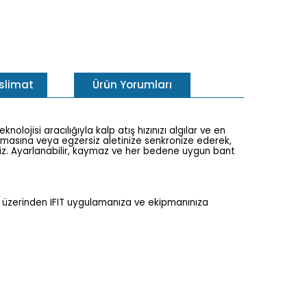
eslimat
Ürün Yorumları
olojisi aracılığıyla kalp atış hızınızı algılar ve en
gulamasına veya egzersiz aletinize senkronize ederek,
rsiniz. Ayarlanabilir, kaymaz ve her bedene uygun bant
h® üzerinden IFIT uygulamanıza ve ekipmanınıza