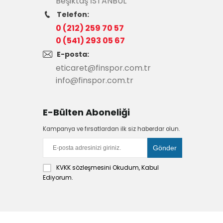
Beşiktaş İSTANBUL
Telefon:
0 (212) 259 70 57
0 (541) 293 05 67
E-posta:
eticaret@finspor.com.tr
info@finspor.com.tr
E-Bülten Aboneliği
Kampanya ve fırsatlardan ilk siz haberdar olun.
KVKK sözleşmesini
Okudum, Kabul
Ediyorum.