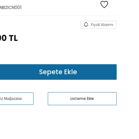
NBZICN001
Fiyat Alarmı
00
TL
Sepete Ekle
Listeme Ekle
niz Mağazalar