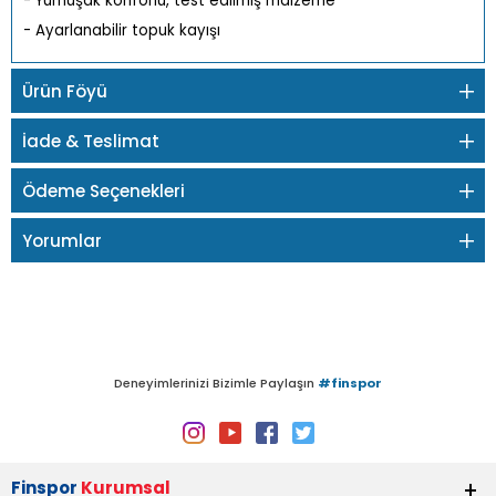
- Yumuşak konforlu, test edilmiş malzeme
- Ayarlanabilir topuk kayışı
Ürün Föyü
İade & Teslimat
Ödeme Seçenekleri
Yorumlar
Deneyimlerinizi Bizimle Paylaşın
#finspor
Finspor
Kurumsal