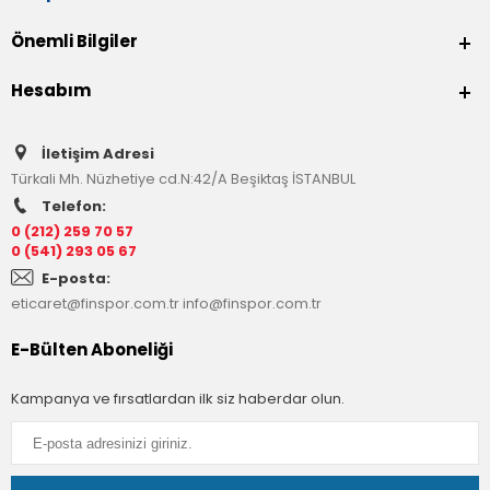
Önemli Bilgiler
Hesabım
İletişim Adresi
Türkali Mh. Nüzhetiye cd.N:42/A Beşiktaş İSTANBUL
Telefon:
0 (212) 259 70 57
0 (541) 293 05 67
E-posta:
eticaret@finspor.com.tr
info@finspor.com.tr
E-Bülten Aboneliği
Kampanya ve fırsatlardan ilk siz haberdar olun.