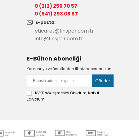
0 (212) 259 70 57
0 (541) 293 05 67
E-posta:
eticaret@finspor.com.tr
info@finspor.com.tr
E-Bülten Aboneliği
Kampanya ve fırsatlardan ilk siz haberdar olun.
KVKK sözleşmesini
Okudum, Kabul
Ediyorum.