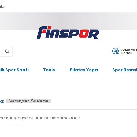
lar
Arıza ve
Formu
ıllı Spor Saati
Tenis
Pilates Yoga
Spor Branşl
a:
iniz kategoriye ait ürün bulunmamaktadır.