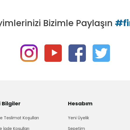
imlerinizi Bizimle Paylaşın
#f
Bilgiler
Hesabım
 Teslimat Koşulları
Yeni Üyelik
e İade Koşulları
Sepetim