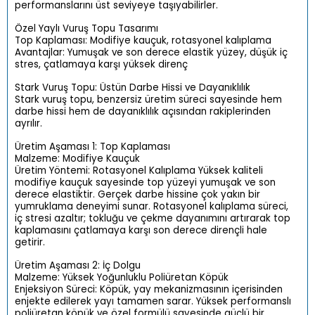
performanslarını üst seviyeye taşıyabilirler.
Özel Yaylı Vuruş Topu Tasarımı
Top Kaplaması: Modifiye kauçuk, rotasyonel kalıplama
Avantajlar: Yumuşak ve son derece elastik yüzey, düşük iç
stres, çatlamaya karşı yüksek direnç
Stark Vuruş Topu: Üstün Darbe Hissi ve Dayanıklılık
Stark vuruş topu, benzersiz üretim süreci sayesinde hem
darbe hissi hem de dayanıklılık açısından rakiplerinden
ayrılır.
Üretim Aşaması 1: Top Kaplaması
Malzeme: Modifiye Kauçuk
Üretim Yöntemi: Rotasyonel Kalıplama Yüksek kaliteli
modifiye kauçuk sayesinde top yüzeyi yumuşak ve son
derece elastiktir. Gerçek darbe hissine çok yakın bir
yumruklama deneyimi sunar. Rotasyonel kalıplama süreci,
iç stresi azaltır; tokluğu ve çekme dayanımını artırarak top
kaplamasını çatlamaya karşı son derece dirençli hale
getirir.
Üretim Aşaması 2: İç Dolgu
Malzeme: Yüksek Yoğunluklu Poliüretan Köpük
Enjeksiyon Süreci: Köpük, yay mekanizmasının içerisinden
enjekte edilerek yayı tamamen sarar. Yüksek performanslı
poliüretan köpük ve özel formülü sayesinde güçlü bir