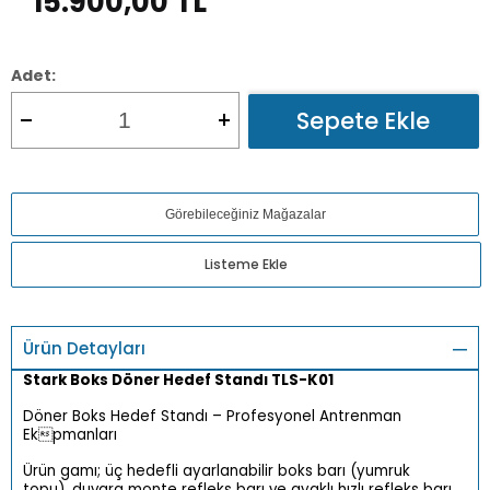
15.900,00
TL
Adet:
Sepete Ekle
Görebileceğiniz Mağazalar
Listeme Ekle
Ürün Detayları
Stark Boks Döner Hedef Standı TLS-K01
Döner Boks Hedef Standı – Profesyonel Antrenman
Ekpmanları
Ürün gamı; üç hedefli ayarlanabilir boks barı (yumruk
topu), duvara monte refleks barı ve ayaklı hızlı refleks barı