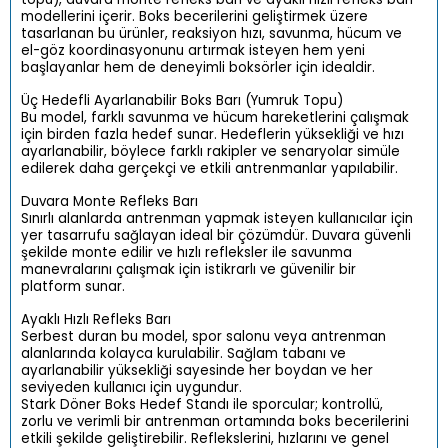
modellerini içerir. Boks becerilerini geliştirmek üzere
tasarlanan bu ürünler, reaksiyon hızı, savunma, hücum ve
el-göz koordinasyonunu artırmak isteyen hem yeni
başlayanlar hem de deneyimli boksörler için idealdir.
Üç Hedefli Ayarlanabilir Boks Barı (Yumruk Topu)
Bu model, farklı savunma ve hücum hareketlerini çalışmak
için birden fazla hedef sunar. Hedeflerin yüksekliği ve hızı
ayarlanabilir, böylece farklı rakipler ve senaryolar simüle
edilerek daha gerçekçi ve etkili antrenmanlar yapılabilir.
Duvara Monte Refleks Barı
Sınırlı alanlarda antrenman yapmak isteyen kullanıcılar için
yer tasarrufu sağlayan ideal bir çözümdür. Duvara güvenli
şekilde monte edilir ve hızlı refleksler ile savunma
manevralarını çalışmak için istikrarlı ve güvenilir bir
platform sunar.
Ayaklı Hızlı Refleks Barı
Serbest duran bu model, spor salonu veya antrenman
alanlarında kolayca kurulabilir. Sağlam tabanı ve
ayarlanabilir yüksekliği sayesinde her boydan ve her
seviyeden kullanıcı için uygundur.
Stark Döner Boks Hedef Standı ile sporcular; kontrollü,
zorlu ve verimli bir antrenman ortamında boks becerilerini
etkili şekilde geliştirebilir. Reflekslerini, hızlarını ve genel