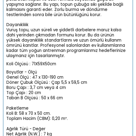
yapışma sağlanır. Bu yapı, topun çubuğa sıkı şekilde bağlı
kalmasını garanti eder. Zorlu burma ve döndürme
testlerinden sonra bile ürün bütünlüğünü korur.
Dayanıklılık
Vuruş topu, uzun süreli ve şiddetli darbelere maruz kalsa
dahi yerinden çıkmadan formunu korur. Bu da ürünün
yüksek dayanıklılık standartlarını ve uzun ömürlü kullanım
ömrünü kanıtlar. Profesyonel salonlardan ev kullanımlarına
kadar tüm yoğun antrenman programlarımız hedeflerinize
ulaşmanız için tasarlanmıştır.
Koli Ölçüsü : 71X59X50cm
Boyutlar - Ölçü
Genel Ölçü : 47 x 130-190 cm
Döner Çubuk Ölçüsü : Çap 5,5 x 59,5 cm
Boru Çapı : 3,7 cm veya 4 cm
Top Çapı : 20 cm
Taban B Ölçüsü : 50 x 66 cm
Paketleme
Koli B: 58 x 70 x 50 cm.
Toplam Hacim (CBM): 0,20 m³.
Ağırlık Türü - Değer
Net Ağırlık (N.W.) : 7 kg