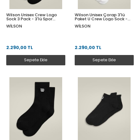
Wilson Unisex Crew Logo
Wilson Unisex Çorap 3'lü
Sock 3 Pack - 3'lü Spor
Paket U Crew Logo Sock -
Çorap Paketi S
White S WU00084511WTAS
WILSON
WILSON
WU00084511ZAAS
2.290,00 TL
2.290,00 TL
Sepete Ekle
Sepete Ekle