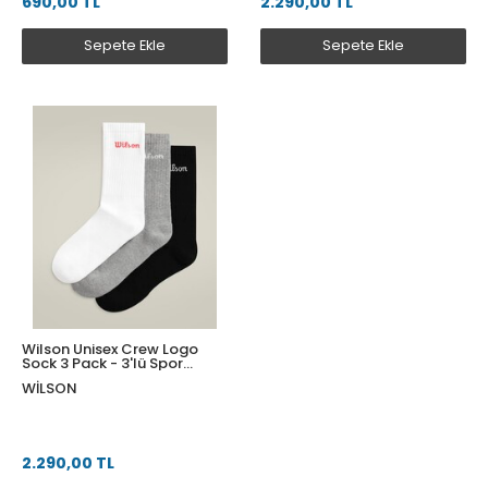
690,00 TL
2.290,00 TL
Sepete Ekle
Sepete Ekle
Wilson Unisex Crew Logo
Sock 3 Pack - 3'lü Spor
Çorap Paketi L
WILSON
WU00084511ZAAL
2.290,00 TL