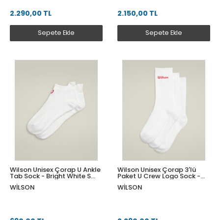
2.290,00 TL
2.150,00 TL
Sepete Ekle
Sepete Ekle
Wilson Unisex Çorap U Ankle
Wilson Unisex Çorap 3'lü
Tab Sock - Bright White S
Paket U Crew Logo Sock -
WU00062411WTAS
White M WU00084511WTAM
WILSON
WILSON