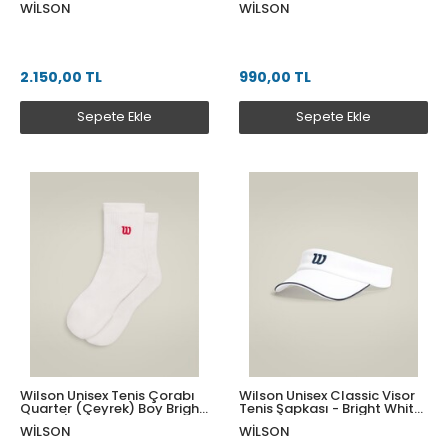
WILSON
WILSON
WU00083511ZABS
2.150,00 TL
990,00 TL
Sepete Ekle
Sepete Ekle
Wilson Unisex Tenis Çorabı
Wilson Unisex Classic Visor
Quarter (Çeyrek) Boy Bright
Tenis Şapkası - Bright White
White / Infrared S
SM WU00014511WTASM
WILSON
WILSON
WU00015331WTAS