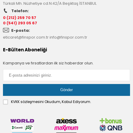
Türkali Mh. Nüzhetiye cd.N:42/A Beşiktaş İSTANBUL
Telefon:
0 (212) 259 70 57
0 (541) 293 05 67
E-posta:
eticaret@finspor.com.tr
info@finspor.com.tr
E-Bülten Aboneliği
Kampanya ve fırsatlardan ilk siz haberdar olun.
KVKK sözleşmesini
Okudum, Kabul Ediyorum.