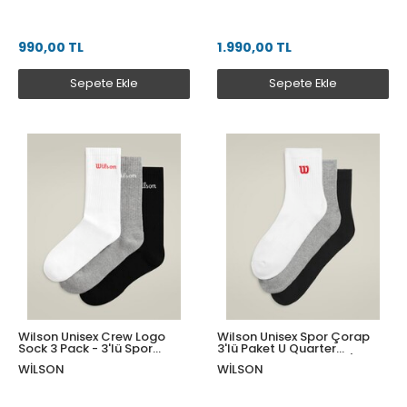
990,00 TL
1.990,00 TL
Sepete Ekle
Sepete Ekle
Wilson Unisex Crew Logo
Wilson Unisex Spor Çorap
Sock 3 Pack - 3'lü Spor
3'lü Paket U Quarter
Çorap Paketi M
Topsock Bright White / Black
WILSON
WILSON
WU00084511ZAAM
L WU00083511ZAAL