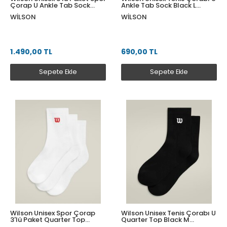
Çorap U Ankle Tab Sock
Ankle Tab Sock Black L
Bright White S
WU00062411BKAL
WILSON
WILSON
WU00075511WTAS
1.490,00 TL
690,00 TL
Sepete Ekle
Sepete Ekle
Wilson Unisex Spor Çorap
Wilson Unisex Tenis Çorabı U
3'lü Paket Quarter Top
Quarter Top Black M
Bright White S
WU00015511BKAM