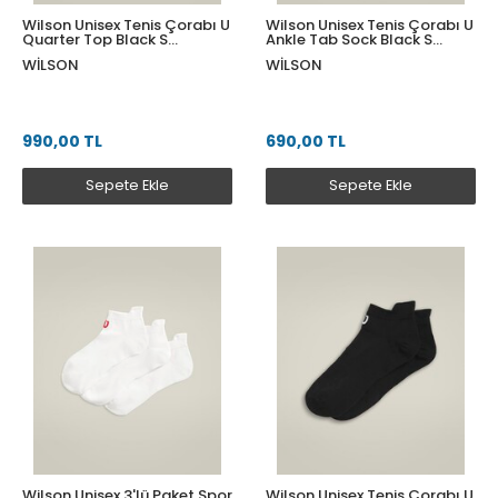
Wilson Unisex Tenis Çorabı U
Wilson Unisex Tenis Çorabı U
Quarter Top Black S
Ankle Tab Sock Black S
WU00015511BKAS
WU00062411BKAS
WILSON
WILSON
990,00 TL
690,00 TL
Sepete Ekle
Sepete Ekle
Wilson Unisex 3'lü Paket Spor
Wilson Unisex Tenis Çorabı U