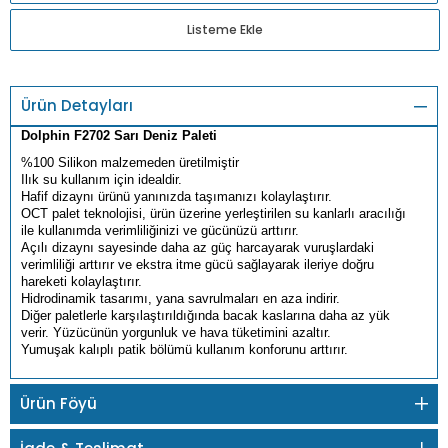
Listeme Ekle
Ürün Detayları
Dolphin F2702 Sarı Deniz Paleti
%100 Silikon malzemeden üretilmiştir
Ilık su kullanım için idealdir.
Hafif dizaynı ürünü yanınızda taşımanızı kolaylaştırır.
OCT palet teknolojisi, ürün üzerine yerleştirilen su kanlarlı aracılığı
ile kullanımda verimliliğinizi ve gücünüzü arttırır.
Açılı dizaynı sayesinde daha az güç harcayarak vuruşlardaki
verimliliği arttırır ve ekstra itme gücü sağlayarak ileriye doğru
hareketi kolaylaştırır.
Hidrodinamik tasarımı, yana savrulmaları en aza indirir.
Diğer paletlerle karşılaştırıldığında bacak kaslarına daha az yük
verir. Yüzücünün yorgunluk ve hava tüketimini azaltır.
Yumuşak kalıplı patik bölümü kullanım konforunu arttırır.
Ürün Föyü