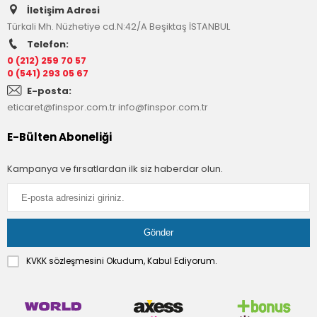
İletişim Adresi
Türkali Mh. Nüzhetiye cd.N:42/A Beşiktaş İSTANBUL
Telefon:
0 (212) 259 70 57
0 (541) 293 05 67
E-posta:
eticaret@finspor.com.tr
info@finspor.com.tr
E-Bülten Aboneliği
Kampanya ve fırsatlardan ilk siz haberdar olun.
KVKK sözleşmesini
Okudum, Kabul Ediyorum.