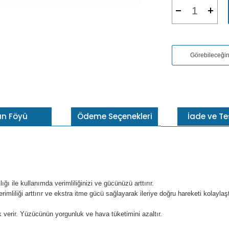
Görebileceği
ün Föyü
Ödeme Seçenekleri
İade ve T
ığı ile kullanımda verimliliğinizi ve gücünüzü arttırır.
liliği arttırır ve ekstra itme gücü sağlayarak ileriye doğru hareketi kolaylaştı
k verir. Yüzücünün yorgunluk ve hava tüketimini azaltır.