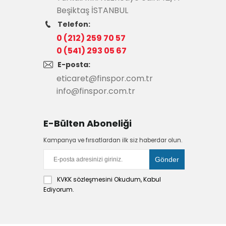
Beşiktaş İSTANBUL
Telefon:
0 (212) 259 70 57
0 (541) 293 05 67
E-posta:
eticaret@finspor.com.tr
info@finspor.com.tr
E-Bülten Aboneliği
Kampanya ve fırsatlardan ilk siz haberdar olun.
KVKK sözleşmesini
Okudum, Kabul
Ediyorum.