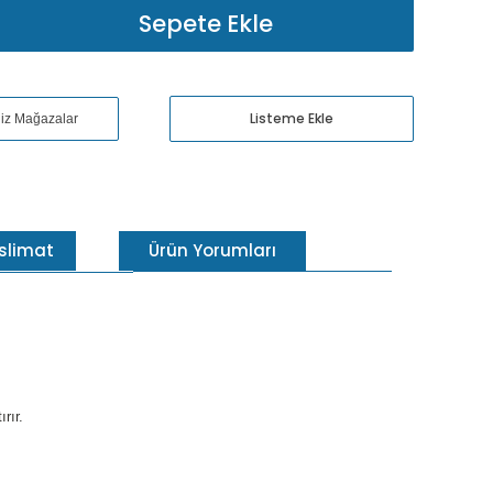
Sepete Ekle
Listeme Ekle
niz Mağazalar
eslimat
Ürün Yorumları
rır.