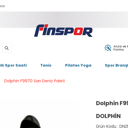
lar
Arıza ve
Formu
ıllı Spor Saati
Tenis
Pilates Yoga
Spor Branşl
Dolphin F9970 Sarı Deniz Paleti
Dolphin F99
DOLPHIN
Ürün Kodu :
DNZ