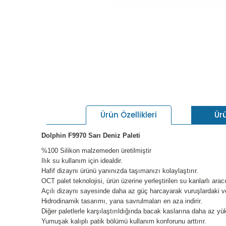
Ür
Ürün Özellikleri
Dolphin F9970 Sarı Deniz Paleti
%100 Silikon malzemeden üretilmiştir
Ilık su kullanım için idealdir.
Hafif dizaynı ürünü yanınızda taşımanızı kolaylaştırır.
OCT palet teknolojisi, ürün üzerine yerleştirilen su kanlarlı aracıl
Açılı dizaynı sayesinde daha az güç harcayarak vuruşlardaki verim
Hidrodinamik tasarımı, yana savrulmaları en aza indirir.
Diğer paletlerle karşılaştırıldığında bacak kaslarına daha az yü
Yumuşak kalıplı patik bölümü kullanım konforunu arttırır.