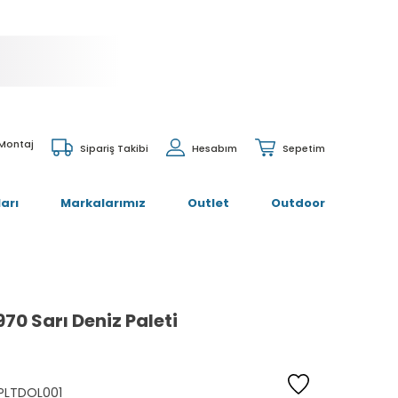
 Montaj
Sipariş Takibi
Hesabım
Sepetim
arı
Markalarımız
Outlet
Outdoor
70 Sarı Deniz Paleti
PLTDOL001