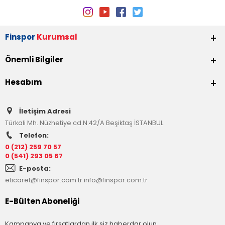
Finspor
Kurumsal
Önemli Bilgiler
Hesabım
İletişim Adresi
Türkali Mh. Nüzhetiye cd.N:42/A Beşiktaş İSTANBUL
Telefon:
0 (212) 259 70 57
0 (541) 293 05 67
E-posta:
eticaret@finspor.com.tr
info@finspor.com.tr
E-Bülten Aboneliği
Kampanya ve fırsatlardan ilk siz haberdar olun.