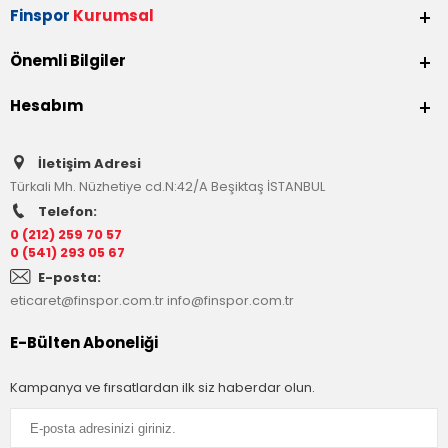
Finspor
Kurumsal
Önemli Bilgiler
Hesabım
İletişim Adresi
Türkali Mh. Nüzhetiye cd.N:42/A Beşiktaş İSTANBUL
Telefon:
0 (212) 259 70 57
0 (541) 293 05 67
E-posta:
eticaret@finspor.com.tr
info@finspor.com.tr
E-Bülten Aboneliği
Kampanya ve fırsatlardan ilk siz haberdar olun.