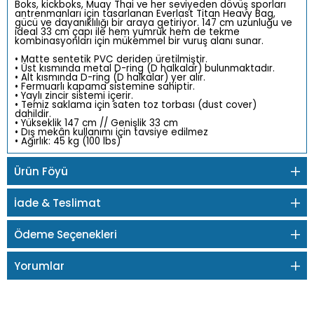
Boks, kickboks, Muay Thai ve her seviyeden dövüş sporları
antrenmanları için tasarlanan Everlast Titan Heavy Bag,
gücü ve dayanıklılığı bir araya getiriyor. 147 cm uzunluğu ve
ideal 33 cm çapı ile hem yumruk hem de tekme
kombinasyonları için mükemmel bir vuruş alanı sunar.
• Matte sentetik PVC deriden üretilmiştir.
• Üst kısmında metal D-ring (D halkalar) bulunmaktadır.
• Alt kısmında D-ring (D halkalar) yer alır.
• Fermuarlı kapama sistemine sahiptir.
• Yaylı zincir sistemi içerir.
• Temiz saklama için saten toz torbası (dust cover)
dahildir.
• Yükseklik 147 cm // Genişlik 33 cm
• Dış mekân kullanımı için tavsiye edilmez
• Ağırlık: 45 kg (100 lbs)
Ürün Föyü
İade & Teslimat
Ödeme Seçenekleri
Yorumlar