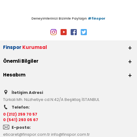
Deneyimlerinizi Bizimle Paylaşın
#finspor
Finspor
Kurumsal
Önemli Bilgiler
Hesabım
İletişim Adresi
Türkali Mh. Nüzhetiye cd.N:42/A Beşiktaş İSTANBUL
Telefon:
0 (212) 259 70 57
0 (541) 293 05 67
E-posta:
eticaret@finspor.com.tr
info@finspor.com.tr