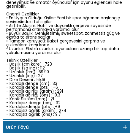
deneyimsiz ve amatör oyuncular için oyunu eğlenceli hale
getirebilir.
Önemli Özellikler
• En Uygun Olduğu Kişiler: Yeni bir spor öğrenen başlangıç
seviyesindeki tenisçiler
• AirLite Alaşım: Hafif ve dayanıklı çerçeve sayesinde
performansı artırmaya yardımcı olur
• Büyük Başlık: Genişletilmiş sweetspot, zahmetsiz güç ve
ekstra tolerans sağlar
• Tampon koruyucu: Raket çerçevesini çarpma ve
çizilmelere karşı korur
• Uzunluk: Ekstra uzunluk, oyuncuların uzanıp bir top daha
yakalamasına yardımcı olur
Teknik Özellikler
- Başlık (cm kare) : 723
- Başlık (sq inç) : 112
- Uzunluk (cm) : 69.90
- Uzunluk (inç) : 27
- Dize Deseni : 16x19
- Kordajlı denge (cm) : 33
- Kordajlı denge (pts) : +6
- Kordajlı ağırlığı (gram) : 291
- Kordajlı ağırlığı (ons) : 10.3
- Konik Sistem (mm) : 21
- Kordajsız denge (cm) : 32
- Kordajsızdenge (pts) : +9
- Kordajsız ağırlık (gram) : 274
- Kordajsız ağırlık (ons) : 9.7
Ürün Föyü