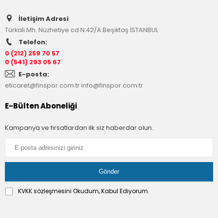
İletişim Adresi
Türkali Mh. Nüzhetiye cd.N:42/A Beşiktaş İSTANBUL
Telefon:
0 (212) 259 70 57
0 (541) 293 05 67
E-posta:
eticaret@finspor.com.tr
info@finspor.com.tr
E-Bülten Aboneliği
Kampanya ve fırsatlardan ilk siz haberdar olun.
KVKK sözleşmesini
Okudum, Kabul Ediyorum.