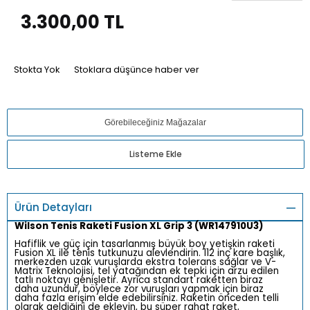
3.300,00
TL
Stokta Yok
Stoklara düşünce haber ver
Görebileceğiniz Mağazalar
Listeme Ekle
Ürün Detayları
Wilson Tenis Raketi Fusion XL Grip 3 (WR147910U3)
Hafiflik ve güç için tasarlanmış büyük boy yetişkin raketi
Fusion XL ile tenis tutkunuzu alevlendirin. 112 inç kare başlık,
merkezden uzak vuruşlarda ekstra tolerans sağlar ve V-
Matrix Teknolojisi, tel yatağından ek tepki için arzu edilen
tatlı noktayı genişletir. Ayrıca standart raketten biraz
daha uzundur, böylece zor vuruşları yapmak için biraz
daha fazla erişim elde edebilirsiniz. Raketin önceden telli
olarak geldiğini de ekleyin, bu süper rahat raket,