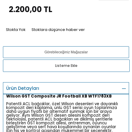
2.200,00
TL
Stokta Yok
Stoklara düşünce haber ver
Görebileceğiniz Mağazalar
Listeme Ekle
Ürün Detayları
Wilson GST Composite JR Football XB WTF1783XB
Patentli ACL bağcıklar, özel Wilson desenleri ve dayanıklı
kompozit deri kaplama, ünlü GST serisi oyun toplarımıza
daha uygun fiyatlı bir alternatif sunmak için bir araya
geliyor. Aynı Wilson GST desen ailesini kompozit deri
teknolojisi, patentli ACL bağcıkları ve dikilmiş şeritlerle
birleştiren GST kompozit ailesi, antrenman, oyuncu
geliştirme veya sert hava koşullarında oynanan oyunlar
için his ve kontrol açısından mükemmel bir seçenektir.