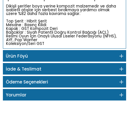
Dikişli şeritler boya yerine kompozit malzemedir ve daha
isabetli atışlar için serbest bırakmaya yardımcı olmak
üzere %82 daha fazla kavrama sağlar.
Top Şerit : Hibrit Şerit
Mesane : Basınç Kilidi
Kapak : GST Kompozit Deri
Bağcıklar : Siyah Patentli Doğru Kontrol Bağcığı (ACL)
Resmi Oyun için Onaylı Ulusal Liseler Federasyonu (NFHS),
AYF, Pop Warner
Koleksiyon/Seri GST
Ürün Föyü
İade & Teslimat
Ödeme Seçenekleri
Yorumlar