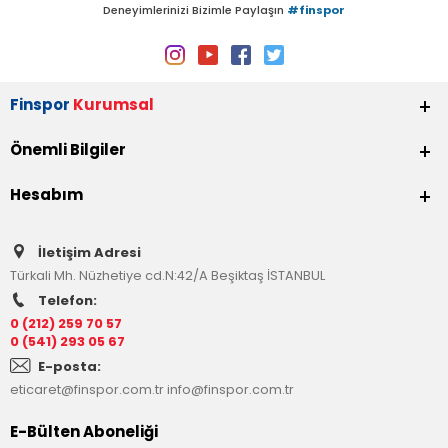
Deneyimlerinizi Bizimle Paylaşın
#finspor
Finspor
Kurumsal
Önemli Bilgiler
Hesabım
İletişim Adresi
Türkali Mh. Nüzhetiye cd.N:42/A Beşiktaş İSTANBUL
Telefon:
0 (212) 259 70 57
0 (541) 293 05 67
E-posta:
eticaret@finspor.com.tr
info@finspor.com.tr
E-Bülten Aboneliği