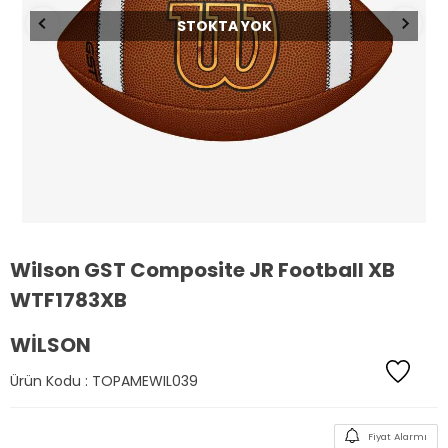
STOKTA YOK
Wilson GST Composite JR Football XB
WTF1783XB
WILSON
Ürün Kodu :
TOPAMEWIL039
Fiyat Alarmı