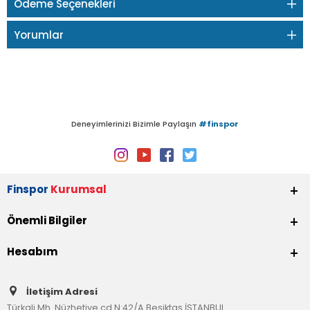
Ödeme Seçenekleri
Yorumlar
Deneyimlerinizi Bizimle Paylaşın
#finspor
Finspor
Kurumsal
Önemli Bilgiler
Hesabım
İletişim Adresi
Türkali Mh. Nüzhetiye cd.N:42/A Beşiktaş İSTANBUL