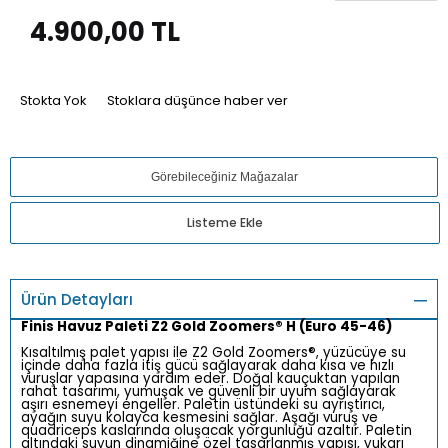
4.900,00
TL
Stokta Yok
Stoklara düşünce haber ver
Görebileceğiniz Mağazalar
Listeme Ekle
Ürün Detayları
Finis Havuz Paleti Z2 Gold Zoomers® H (Euro 45-46)
Kısaltılmış palet yapısı ile Z2 Gold Zoomers®, yüzücüye su
içinde daha fazla itiş gücü sağlayarak daha kısa ve hızlı
vuruşlar yapasına yardım eder. Doğal kauçuktan yapılan
rahat tasarımı, yumuşak ve güvenli bir uyum sağlayarak
aşırı esnemeyi engeller. Paletin üstündeki su ayrıştırıcı,
ayağın suyu kolayca kesmesini sağlar. Aşağı vuruş ve
quadriceps kaslarında oluşacak yorgunluğu azaltır. Paletin
altındaki suyun dinamiğine özel tasarlanmış yapısı, yukarı