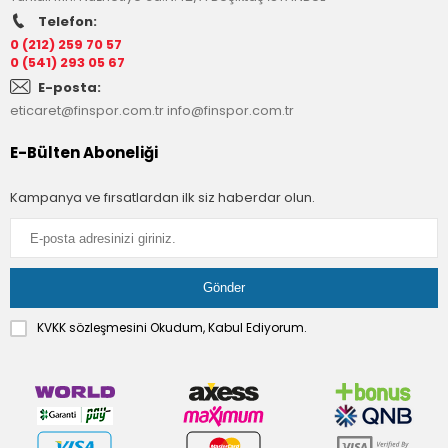
Telefon:
0 (212) 259 70 57
0 (541) 293 05 67
E-posta:
eticaret@finspor.com.tr
info@finspor.com.tr
E-Bülten Aboneliği
Kampanya ve fırsatlardan ilk siz haberdar olun.
KVKK sözleşmesini
Okudum, Kabul Ediyorum.