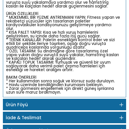
vuruşta suyu yakalamaya yardımcı olur ve hamstring
kasları ile kalçaları hedef alarak güçlenmesini sağlar.
ÜRÜN ÖZELLİKLERİ
* MÜKEMMEL BİR YÜZME ANTRENMANI YAPIN: Fitness yapan ve
rekabetçi yüzücüler için tasarlanan paletler
kardiyovasküler kondisyonunuzu geliştirmeye yardımcı
olur.
* KISA PALET YAPISI: Kısa ve hızlı vuruş hamlelerini
geliştirirken, su içinde daha fazla itiş gücü sağlar.
* TEKNİK KANALLAR: Paletin esnekliğini kontrol eder ve sizi
etkili bir şekilde ileriye taşırken, aşağı doğru vuruşta
quadriceps kaslarında yorgunluğu azaltır.
* ÖZEL TASARIM: Su dinamiğine göre tasarlanmış özel
yapısı yukarı doğru vuruşta suyu yakalar, hamstring kasları
ve kalçaları hedef alarak güçlendirir.
* KAPALI TOPUK TASARIMI: Yumuşak ve güvenli bir uyum
sağlayarak daha verimli palet çırpma hamleleri için
esnekliği ve hareket aralığını artırır.
BAKIM ÖNERİLERİ
* Her kullanımdan sonra soğuk ve klorsuz suda durulayın.
* Havlu üzerinde kendiliğinden kurumasını bekleyin.
* Zarar görmesini engellemek için direkt güneş ışınlarına
uzun süre maruz bırakmayın.
Ürün Föyü
İade & Teslimat