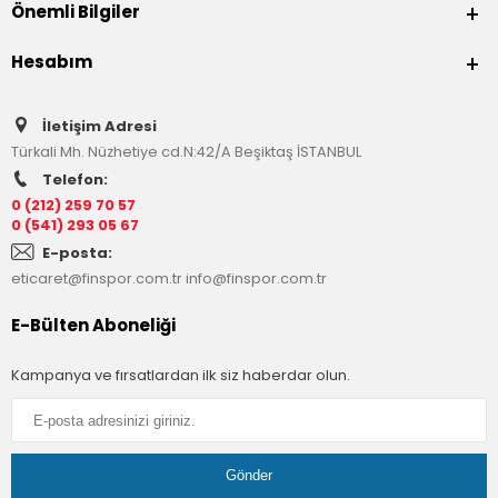
Önemli Bilgiler
Hesabım
İletişim Adresi
Türkali Mh. Nüzhetiye cd.N:42/A Beşiktaş İSTANBUL
Telefon:
0 (212) 259 70 57
0 (541) 293 05 67
E-posta:
eticaret@finspor.com.tr
info@finspor.com.tr
E-Bülten Aboneliği
Kampanya ve fırsatlardan ilk siz haberdar olun.