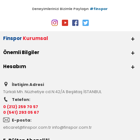
Deneyimlerinizi Bizimle Paylaşın
#finspor
Finspor
Kurumsal
Önemli Bilgiler
Hesabım
İletişim Adresi
Türkali Mh. Nüzhetiye cd.N:42/A Beşiktaş İSTANBUL
Telefon:
0 (212) 259 70 57
0 (541) 293 05 67
E-posta:
eticaret@finspor.com.tr
info@finspor.com.tr