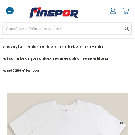
Anasayfa
Tenis
Tenis Giyim
Erkek Giyim
T-Shirt
Wilson Erkek Tişört Unisex Team Graphic Tee BR White M
WM00290411WTAM