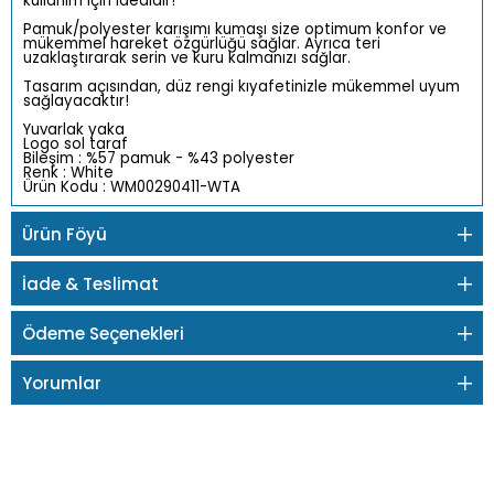
kullanım için idealdir!
Pamuk/polyester karışımı kumaşı size optimum konfor ve
mükemmel hareket özgürlüğü sağlar. Ayrıca teri
uzaklaştırarak serin ve kuru kalmanızı sağlar.
Tasarım açısından, düz rengi kıyafetinizle mükemmel uyum
sağlayacaktır!
Yuvarlak yaka
Logo sol taraf
Bileşim : %57 pamuk - %43 polyester
Renk : White
Ürün Kodu : WM00290411-WTA
Ürün Föyü
İade & Teslimat
Ödeme Seçenekleri
Yorumlar