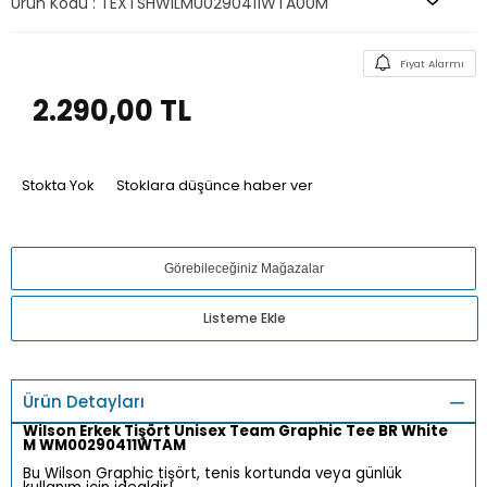
Ürün Kodu :
TEXTSHWILMU0290411WTA00M
Fiyat Alarmı
2.290,00
TL
Stokta Yok
Stoklara düşünce haber ver
Görebileceğiniz Mağazalar
Listeme Ekle
Ürün Detayları
Wilson Erkek Tişört Unisex Team Graphic Tee BR White
M WM00290411WTAM
Bu Wilson Graphic tişört, tenis kortunda veya günlük